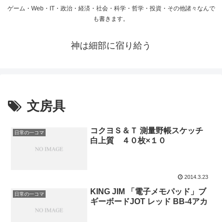
ゲーム・Web・IT・政治・経済・社会・科学・哲学・投資・その他諸々なんで
も書きます。
神は細部に宿り給う
文房具
コクヨＳ＆Ｔ 測量野帳スケッチ
日常の一コマ
白上質 ４０枚×１０
2014.3.23
KING JIM 「電子メモパッド」ブ
日常の一コマ
ギーボードJOT レッド BB-4アカ