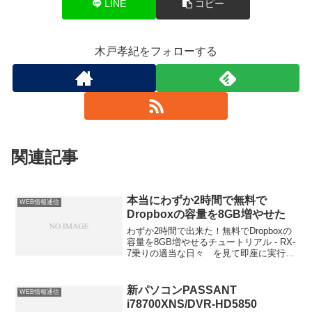
LINE
コピー
木戸孝紀をフォローする
関連記事
本当にわずか2時間で無料で
WEB情報通信
Dropboxの容量を8GB増やせた
わずか2時間で出来た！無料でDropboxの
容量を8GB増やせるチュートリアル - RX-
7乗りの適当な日々 を見て即座に実行し
てみた。 最高予算1500円/日に設定した
ら、初日以降なぜかずっと表示されなか
ったようだが、昨日また表示されて、目
新パソコンPASSANT
WEB情報通信
標に達した。 最終的に使用金額は3,053
i78700XNS/DVR-HD5850
円。お試し券によるもなので実質ゼロ