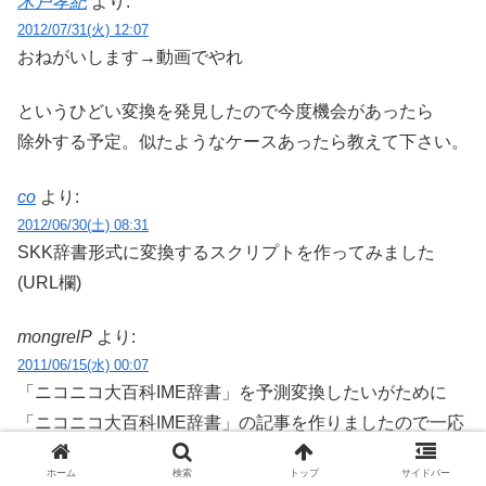
木戸孝紀
より:
2012/07/31(火) 12:07
おねがいします→動画でやれ
というひどい変換を発見したので今度機会があったら
除外する予定。似たようなケースあったら教えて下さい。
co
より:
2012/06/30(土) 08:31
SKK辞書形式に変換するスクリプトを作ってみました
(URL欄)
mongrelP
より:
2011/06/15(水) 00:07
「ニコニコ大百科IME辞書」を予測変換したいがために
「ニコニコ大百科IME辞書」の記事を作りましたので一応
報告をば。
ホーム
検索
トップ
サイドバー