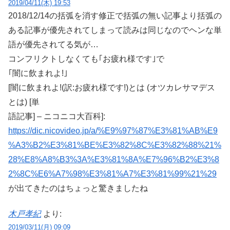
2019/04/11(木) 19:53
2018/12/14の括弧を消す修正で括弧の無い記事より括弧の
ある記事が優先されてしまって読みは同じなのでヘンな単
語が優先されてる気が…
コンフリクトしなくても｢お疲れ様です｣で
｢闇に飲まれよ!｣
[闇に飲まれよ!(訳:お疲れ様です!)とは (オツカレサマデス
とは) [単
語記事] – ニコニコ大百科]:
https://dic.nicovideo.jp/a/%E9%97%87%E3%81%AB%E9
%A3%B2%E3%81%BE%E3%82%8C%E3%82%88%21%
28%E8%A8%B3%3A%E3%81%8A%E7%96%B2%E3%8
2%8C%E6%A7%98%E3%81%A7%E3%81%99%21%29
が出てきたのはちょっと驚きましたね
木戸孝紀
より:
2019/03/11(月) 09:09