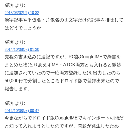
匿名
より:
2015/03/02(月) 10:32
漢字記事や平仮名・片仮名の１文字だけの記事を排除して
はどうでしょうか
匿名
より:
2014/10/08(水) 01:30
先程の書き込みに追記ですが、PC版GoogleIMEで辞書を
まとめた物(とりあえずMS・ATOK両方とも入れると微妙
に追加されていたので一応両方登録した)を出力したのち
50,000行で分割したところドロイド版で登録出来たので
報告します。
匿名
より:
2014/10/08(水) 00:47
今更ながらでドロイド版GoogleIMEでもインポート可能だ
と知って入れようとしたのですが、問題が発生したため