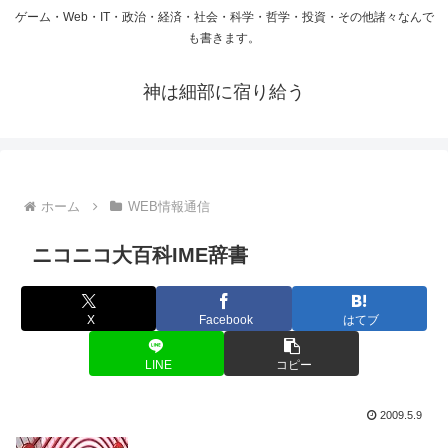
ゲーム・Web・IT・政治・経済・社会・科学・哲学・投資・その他諸々なんで
も書きます。
神は細部に宿り給う
ホーム
WEB情報通信
ニコニコ大百科IME辞書
X
Facebook
はてブ
LINE
コピー
2009.5.9