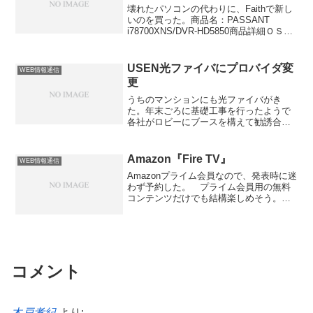
円。 しかし、いま思ったのだが、
壊れたパソコンの代わりに、Faithで新し
Dropboxと紙copiの組み合わせは最強かも
いのを買った。商品名：PASSANT
しれん のリンク先を自分の紹介リンク
i78700XNS/DVR-HD5850商品詳細ＯＳ：
にしておけば、こんなことをせずとも今
Microsoft Windows(r) 7 Professional 64bit
頃達成されていたのではないだろうか？
正規版(DSP)プリインストール +￥3810
おまけ【ニコニコ動画】サンダルに嵌っ
ＣＰＵ：Intel(R) Core i7-870
USEN光ファイバにプロバイダ変
WEB情報通信
て抜け出せない子猫
(QuadCore/HT/2.93GHz:TB最大
更
3.60GHz/FSB1333MHz/L3cache
8MB/TDP95W)ＣＰＵクーラー：［静音ト
うちのマンションにも光ファイバがき
ップフロータイプ］Owltech 斬(ZAN)
た。年末ごろに基礎工事を行ったようで
ver.III +￥3500マザーボード：Intel P55
各社がロビーにブースを構えて勧誘合戦
チップセット搭載 ATXマザーボードメモ
を繰り広げた。 うちは月々2980円、し
リ：PC10600 DDR3 4GB
かも１年間継続利用契約なら事務手数料
1333MHz(2GBx2)ＳＳＤ（選択時はＣド
無料の上最初の１年は月1480円という安
Amazon『Fire TV』
WEB情報通信
ライブ）：Intel X25-M Mainstream SATA
さにひかれ、USENに決定。 以前はケ
Amazonプライム会員なので、発表時に迷
SSD 80GB (MLC)内蔵ＨＤ...
ーブルテレビで月5000円ちょっとも払っ
わず予約した。 プライム会員用の無料
ていたのでかなり得した印象。下のテス
コンテンツだけでも結構楽しめそう。設
トで見る限り回線速度も上がっているよ
定も簡単、音声認識も優秀。 ハード面
うだし、このまま安定して利用できれば
であえてひとつだけ言うと、ACアダプタ
文句なし。Beforeブロードバンドスピー
の根っこがでかいので、延長ケーブルが
ドテスト 回線速度測定結果 v2.4.0測定時
ほしくなる。
刻 2005/12/24 11:26:42回線種類/線路
長/OS CATV/-/Windows XPキャリア/ISP/
地域 -/J-COM@NetHome 8Mタイプ/埼玉
コメント
県サーバ1 4.62Mbpsサーバ2 2.59Mbps下
り受信速度:
4.6Mbps(4.62Mbps,580kByte/s)上り送...
木戸孝紀
より: