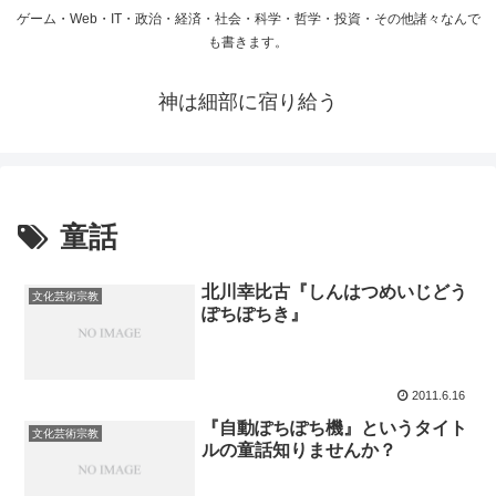
ゲーム・Web・IT・政治・経済・社会・科学・哲学・投資・その他諸々なんで
も書きます。
神は細部に宿り給う
童話
北川幸比古『しんはつめいじどう
文化芸術宗教
ぽちぽちき』
2011.6.16
『自動ぽちぽち機』というタイト
文化芸術宗教
ルの童話知りませんか？