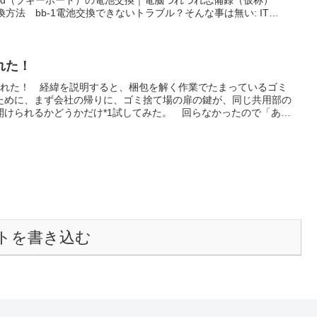
Board（ブギーボード）の電池交換｜電脳つれづれ忘備録（仮称）
電池交換方法 bb-1電池交換できないトラブル？そんな事は無い: IT
 base やればできそうだが自分の手間賃を考えると割に合わないかな。 と
は最初から電池交換が考慮されているのでずっと使えそう。
れた！
された！ 経緯を説明すると、梱包を解く作業でたまっているゴミ
ために、まず会社の帰りに、ゴミ捨て場の扉の鍵が、同じ共用部の
開けられるかどうかだけ*1試してみた。 回らなかったので「ああ
うするのか管理会社にでも聞かなくちゃ」と思って、抜こうとした
？ 差せたんだから抜けるだろう常識的に考えて。でも、ガッチリ
っても抜けない。 しかも、オートロックの鍵だと思ってたのは部
ンがまったく同じだから、まだ区別がつかないのだ。これがオート
の番号を入力することでも開けられるので、まったく実害はなかっ
力任せにやっても鍵が壊れたら意味がない。電話で連絡を試みる。
トを書き込む