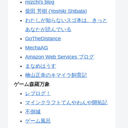
mizchi's blog
柴田 芳樹 (Yoshiki Shibata)
わたしが知らないスゴ本は、きっと
あなたが読んでいる
GoTheDistance
MechaAG
Amazon Web Services ブログ
まなめはうす
檜山正幸のキマイラ飼育記
ゲーム森羅万象
レブログ！
マインクラフトてんやわんや開拓記
不倒城
ゲーム風呂