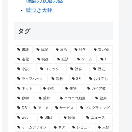
理論の衰退の話
嘘つき天秤
タグ
書評
日記
政治
科学
買い物
進化
映画
経済
ゲーム
IT
小説
コミック
社会
歴史
ライフハック
宗教
SF
お役立ち
ネット
心理
生物
ガイア教
数学
捕鯨
ニコニコ動画
健康
DS
アニメ
サービス
プログラミング
web
UIEJ
勉強
ニュース
ゲームデザイン
ネタ
レビュー
人類