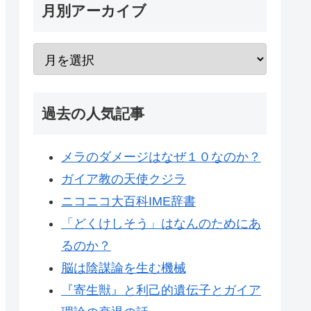
月別アーカイブ
過去の人気記事
メラのダメージはなぜ１０なのか？
ガイア教の天使クジラ
ニコニコ大百科IME辞書
「どくけしそう」はなんのためにあ
るのか？
脳は陰謀論を生む機械
『寄生獣』と利己的遺伝子とガイア