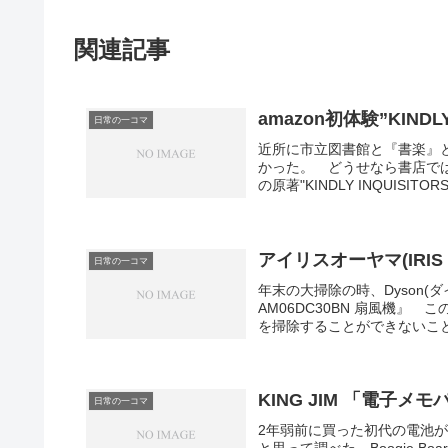
関連記事
amazon初体験”KINDLY
日常の一コマ
近所に市立図書館と『書楽』と
かった。 どうせなら書店で
の原著"KINDLY INQUI
みた。 英語は平易とは言え
め、わからない単語で中断せ
PC（政治的に正しい）運動
本だ。 １９９３年の出版に
アイリスオーヤマ(IRIS
日常の一コマ
を少しも損なっていないのが
年末の大掃除の時、Dyson(
AM06DC30BN 扇風機
を掃除することができないこ
それは流石に犯罪的だと思う
ソンが決定的になった。 子
を買い直した。
KING JIM 「電子メ
日常の一コマ
2年弱前に買った初代の電池