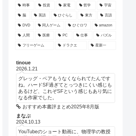
時事
投資
家電
哲学
宇宙
脳
英語
ひぐらし
東方
言語
DVD
同人ゲーム
ひぐロワ
amazon
人間
医療
PC
仕事
パズル
フリーゲーム
ドラクエ
星新一
tinoue
2026.1.21
グレッグ・ベアもうなくなられてたんです
ね。ハードSF過ぎてとっつきにくい感じも
あるけど、これぞSFという感じもあり気に
なる作家でした。
おすすめ本書評まとめ2025年8月版
まなぶ
2024.10.13
YouTubeのショート動画に、物理学の教授