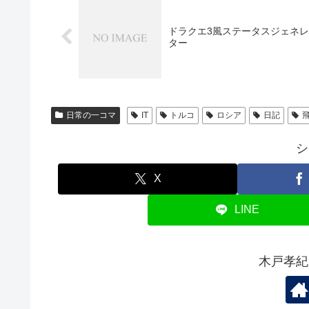
ドラクエ3風ステータスジェネ
ター
日常の一コマ
IT
トルコ
ロシア
日記
シ
X
LINE
木戸孝紀