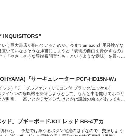
 INQUISITORS”
いう巨大書店が揃っているためか、今までamazon利用経験がな
は置いていなさそうな洋書にしようと『表現の自由を脅かすもの』
SITORS"（「やさしそうな異端審問官たち」というような意味）を買って
ない。しかし日本語版を何度も読んで内容がほぼ頭に入っているた
ずにすむのはいい。ちょっとずつ読んでみようと思う。 主に
や悪魔の詩事件に代表されるような言葉狩りや原理主義を批判した
も関わらず、９１１でアメリカの政治状況が一変した今もその価値
 OHYAMA)『サーキュレーター PCF-HD15N-W』
素晴らしい。内容も折に触れて紹介していきたいと思う。
ダイソン)『テーブルファン（リモコン付 ブラック/ニッケル）
』 このダイソンの扇風機を掃除しようとして、なんと中を開けてホコリ
とが判明。 高いとかデザインだけとかは議論の余地があっても、
んですけど……。もう許せん。これまでもそうだったがアンチダイ
供も指を突っ込む年齢は過ぎたと思うので普通のサーキュレーター
モパッド」ブギーボードJOT レッド BB-4アカ
が切れた。 予想では単なるボタン電池のはずなので、交換しよう