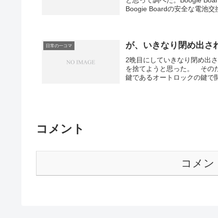
と思って調べた。Boogie 
Boogie Boardの安全な
Service knowledge
いうわけで新型を購入。今度
が、いきなり閉め出さ
日常の一コマ
2晩目にしていきなり閉め出
を捨てようと思った。 その
鍵であるオートロックの鍵で
違うのか、閉まってる時はど
ら、これが抜けない。なぜ！
くわえ込まれていて、どうや
屋の扉の鍵だった！ デザイ
ロックの鍵なら、そこは4桁
コメント
たのだ。だが、逆だった。 
管理会社に電話したら営業...
コメン