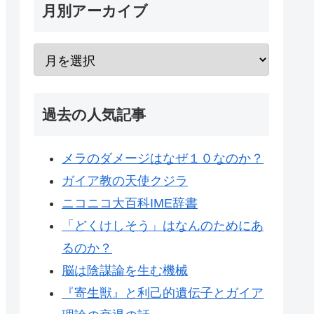
月別アーカイブ
過去の人気記事
メラのダメージはなぜ１０なのか？
ガイア教の天使クジラ
ニコニコ大百科IME辞書
「どくけしそう」はなんのためにあ
るのか？
脳は陰謀論を生む機械
『寄生獣』と利己的遺伝子とガイア