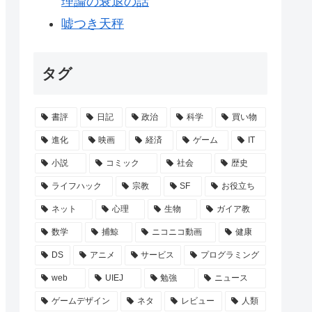
理論の衰退の話
嘘つき天秤
タグ
書評
日記
政治
科学
買い物
進化
映画
経済
ゲーム
IT
小説
コミック
社会
歴史
ライフハック
宗教
SF
お役立ち
ネット
心理
生物
ガイア教
数学
捕鯨
ニコニコ動画
健康
DS
アニメ
サービス
プログラミング
web
UIEJ
勉強
ニュース
ゲームデザイン
ネタ
レビュー
人類