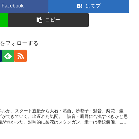
Facebook
はてブ
コピー
をフォローする
ベルか。スタート直後から大石・葛西、沙都子・魅音、梨花・圭
ビができていく。出遅れた気配。 詩音・鷹野に合流すべきかと思
備が弱かった。対照的に梨花はスタンガン、圭一は拳銃装備。ここ
ビの接近を待つ。 同時にエリアに入ってくる悟史。勧誘失敗の時
な？ と思いながら圭一を誘ったら案の定失敗。しかし悟史はバッ
撲殺！ 意外な展開。 圭一はスタンガンと拳銃の重装備となりト