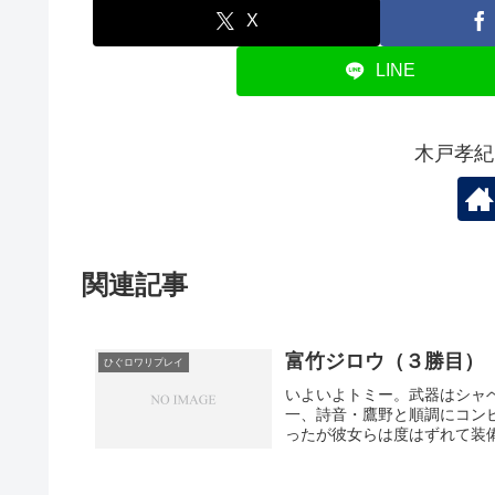
X
LINE
木戸孝紀
関連記事
富竹ジロウ（３勝目）
ひぐロワリプレイ
いよいよトミー。武器はシャ
一、詩音・鷹野と順調にコン
ったが彼女らは度はずれて装
は意を決して梨花・圭一コン
の弾避けとしてありがたいか
トをスイングし梨花を一撃で