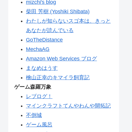
mizchi's blog
柴田 芳樹 (Yoshiki Shibata)
わたしが知らないスゴ本は、きっと
あなたが読んでいる
GoTheDistance
MechaAG
Amazon Web Services ブログ
まなめはうす
檜山正幸のキマイラ飼育記
ゲーム森羅万象
レブログ！
マインクラフトてんやわんや開拓記
不倒城
ゲーム風呂