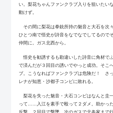
い。梨花ちゃんファンクラブ入りを狙いたい
動けず。
その間に梨花は拳銃所持の魅音と大石を次々
ひとつ南で悟史が詩音をなでなでしてるので
仲間に。ガス北西から。
悟史を勧誘するも勘違いした詩音に角材でぶ
で済んだが３回目の誘いでやっと成功。そこ
ブ。こうなればファンクラブは危険だ！ さ
レナが知恵・沙都子コンビに敗れる。
梨花を失った魅音・大石コンビはなんと圭一
って……入江を素手で殴って２ダメ。助かっ
反撃。２回目で撃墜。次のガスで北条家まで