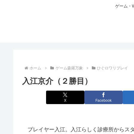
ゲーム・
ホーム
ゲーム森羅万象
ひぐロワリプレイ
入江京介（２勝目）
X
Facebook
プレイヤー入江。入江らしく診療所からスタ