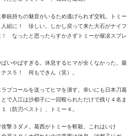
拳銃持ちの魅音がいるため逃げられず交戦。トミー
４人組に！ 珍しい。しかし戻って来た大石がナイフ
に！ なったと思ったらすかさずトミーが催涙スプレ
ばいやばすぎる。休息するヒマが全くなかった。最
イナス５！ 何もできん（笑）。
ラブコールを送ってヒマを潰す。幸いにも日本刀葛
ことで入江は沙都子に一回殴られただけで残り４名ま
１１（防刃ベスト）、トミー４。
攻撃３ダメ。葛西がトミーを斬殺。これはいけ