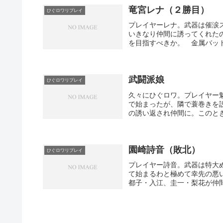
ミーを誘って仲間に。ケガの
竜宮レナ（２勝目）
ひぐロワリプレイ
魅音・沙都子コンビに合流。
プレイヤーレナ。武器は催涙
葛西は知恵先生を襲う。反撃
いきなり仲間に誘ってくれた
から逃れてきたレナと遭遇。出.
を目指すべきか。 金属バッ
設置しているところに圭一・
心が広いね圭一君。葛西と鷹
つ東へ移動。北条家にて悟史
即座に狩る。 集会所にて葛
武闘派娘
ひぐロワリプレイ
子。知恵が戦闘から逃げてき
久々にひぐロワ。プレイヤー
のシャベルと梨花の鍬で即死
で始まったが、隣で蓑巻きを
メージで射殺。さすが得意に..
の誘い返され仲間に。このと
レーを沙都子が浴びる。 …
かさず知恵を園崎式拷問！！
日本刀にスタンガンという素
たレナを射殺し、レナの注射
園崎詩音（敗北）
ひぐロワリプレイ
で仕留める。弾や注射器はも
プレイヤー詩音。武器は特大
ンビは罠を設置しながら歩き
て始まるわと極めて幸先の悪
い、柔道技で瀕死になった悟史.
都子・入江、圭一・梨花が仲
銃も持っている沙都子を仲間
るにーにー。しっかりしてよ
事用の鍬で知恵を攻撃し火葬
葛西にレナを討ち取らせる。