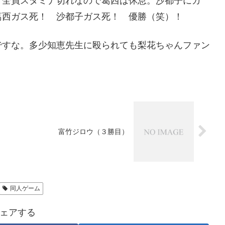
 全員スタミナ切れなので葛西は休息。沙都子にガ
葛西ガス死！ 沙都子ガス死！ 優勝（笑）！
すな。多少知恵先生に殴られても梨花ちゃんファン
富竹ジロウ（３勝目）
同人ゲーム
ェアする