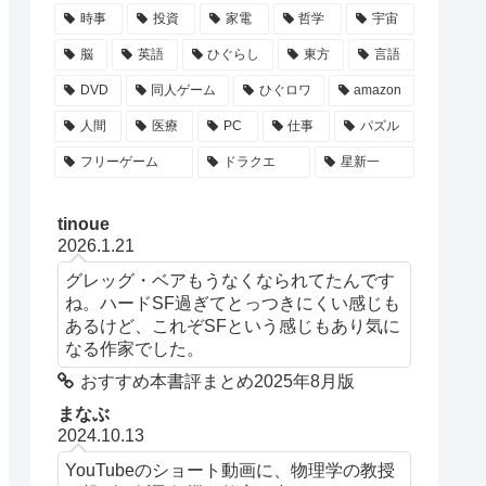
時事
投資
家電
哲学
宇宙
脳
英語
ひぐらし
東方
言語
DVD
同人ゲーム
ひぐロワ
amazon
人間
医療
PC
仕事
パズル
フリーゲーム
ドラクエ
星新一
tinoue
2026.1.21
グレッグ・ベアもうなくなられてたんです
ね。ハードSF過ぎてとっつきにくい感じも
あるけど、これぞSFという感じもあり気に
なる作家でした。
おすすめ本書評まとめ2025年8月版
まなぶ
2024.10.13
YouTubeのショート動画に、物理学の教授