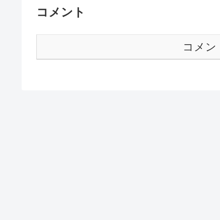
た圭一も合流しトリオになり
コメント
またもトミーが裏切りマーン
取られ恐ろしい３人組は消え..
コメン