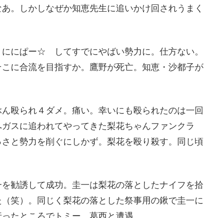
なあ。しかしなぜか知恵先生に追いかけ回されうまく
ににぱー☆ してすでにやばい勢力に。仕方ない。
そこに合流を目指すか。鷹野が死亡。知恵・沙都子が
ん殴られ４ダメ。痛い。幸いにも殴られたのは一回
へガスに追われてやってきた梨花ちゃんファンクラ
っさと勢力を削ぐにしかず。梨花を殴り殺す。同じ頃
を勧誘して成功。圭一は梨花の落としたナイフを拾
た（笑）。同じく梨花の落とした祭事用の鍬で圭一に
行ったところでトミー、葛西と遭遇。