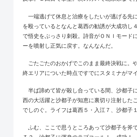
一端逃げて休息と治療をしたいが逃げる先に
を殴っているとなんと葛西の勧誘が大成功し
で悟史をぶっさり刺殺。詩音がＯＮＩモード
ーを噴射し正気に戻す。なんなんだ。
ごたごたのおかげでこのまま最終決戦に。や
終エリアについた時点ですでにスタミナがマ
半ば諦めて皆が殺し合っている間、沙都子に
西の大活躍と沙都子が知恵に裏切り注射した
でしのぐ。ライフは葛西５・入江７、沙都子
ふむ、ここで思うところあって沙都子を斧で