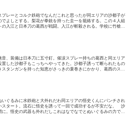
功名か。ガスは周辺から。 しかし、悟史は沙都子をなでなでして
詩音・鷹野も珍しく入江を加えて３人組に。みんなやるな。大石・
スプレーとコルク鉄砲でなんだこれと思ったが同エリアの沙都子が
で大石が火葬式＊で爆殺されるが。葛西が止めを刺す。 ガス予報
のでよしとする。梨花が拳銃を持った圭一を籠絡する。この４人組
..
トの入江と日本刀の葛西が戦闘。入江が斬殺される。学校に竹槍を
梨花がやってきて圭一がグサグサ。でも沙都子の誘いに全員合流。
野が仲間に。 ガスが北西から発生したのでトラップをばらまきつ
との小競り合いから逃げてきた大石に遭遇れなぱんと沙都子の斧で
西・鷹野組に知恵、富竹が遭遇戦。全員ダメージを受ける。いい調
て蓑巻きに。直後に圭一が射殺。 続いてやってきた悟史も沙都子
魅音、装備は日本刀に五寸釘。催涙スプレー持ちの葛西と同エリア
。さらに富竹も罠にはかかっていないのに出会い頭に圭一が２４ダ
設置した沙都子もこっちへやってきた。沙都子誘って断られたもの
.
きスタンガンを持った知恵がさっきの蓑巻きにかかり、葛西のスプ
…んーと、つまりこれはだな。沙都子を引き連れて隣に移動し、す
 沙都子がくしゃみから回復する前にスタンガンゲット。いきなり
晴らしい装備に。 鷹野が拳銃を持った富竹がコンビに。やってき
器をタカノンが奪う。さらにやってきた詩音もゴルフクラブの打撃
ったいないって感じか。このコンビは要注意だな。魅音・沙都子コ
ぬいぐるみに水鉄砲と大外れだわ同エリアの悟史くんにパンチされ
回る。 大石、悟史、圭一、梨花が偶然集まってきて４つ巴の戦
いスタート。流石に悟史を誘って一回で成功するが不安だな。 沙
..
間に。悟史の武器も外れだしこれはなでなでとぬいぐるみの力で拳
にするしかないかと沙都子に会いに行くがなでなでせずに殴りつけ
悟史くん。 レナ・鷹野が仲間に。沙都子が魅音を射殺。梨花が祭
式＊で反撃を受け即死。ここで忠臣葛西を仲間に誘うことに成功。
少し運が向いてきたか。 富竹・大石が仲間に、さらに梨花を失っ