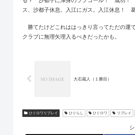
る？ 沙都子に渾身のラブコール！ 成功！
ス、沙都子休息。入江にガス。入江休息！ 
勝てたけどこれははっきり言ってただの運で
クラブに無理矢理入るべきだったかも。
大石蔵人（１勝目）
ひぐロワリプレイ
ひぐらし
ひぐロワ
リプレイ
シ