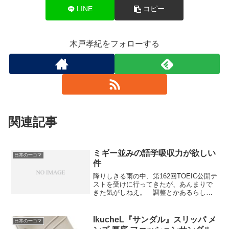
LINE
コピー
木戸孝紀をフォローする
関連記事
ミギー並みの語学吸収力が欲しい
日常の一コマ
件
降りしきる雨の中、第162回TOEIC公開テ
ストを受けに行ってきたが、あんまりで
きた気がしねえ。 調整とかあるらしい
から一概には言えんが、最初の模擬テス
ト同様の600点前後しか取れてないかもし
れん。本気でそれが現在の実力だと思っ
IkucheL『サンダル』スリッパ メ
日常の一コマ
たほうがいいのか。 総勉強時間も今見