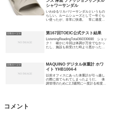
ンズ 厚底 ファッションサンダル
たら125時間にしかなってないし、ペース
シャワーサンダル
上げるどころか下がってるじゃねえ
か。 くそう、最大の原因は間違いなく
いわゆるリカバリーサンダルというもの
Minecraftが面白すぎることだが、Webゲ
らしい。ルームシューズとして一年ぐら
ームのリメイクもしたいし、倉庫番ソル
い使ったが、非常に快適。 常に適度に
バの続きもやりたいし、仕事の幅も広げ
柔らかい床がついてくる感じというか、
たいし、もっと本も読みたいし、ガイア
夏も蒸れないし、冬も冷たく感じない
教シリーズの再開も約束しちまったし、
し、年中変わらず使える。 ちょっと厚
第167回TOEIC公式テスト結果
日常の一コマ
旅行したい温泉行きたい、ああ生きるの
みもあって普通のサンダルにはない癖が
が楽しすぎて生きるのが辛い。 まあ愚
ListeningReadingTotal360330690 ショッ
あり、慣れるまで何度か突っかかって転
痴を言っても始まらないので、このぐら
ク！ 確かに今回は体調が万全でなかっ
びそうになったことがあったので、それ
いにして、次回に向けて勉強の話をしよ
たし、施設も前受けた時より悪かった気
だけは注意。
う。 今まで英文多読のところだけ「こ
がするけど、微妙に下がっちまった！
の歳になってシンデレラの絵本でもない
受けた直後の感覚では、多少は上がって
だろう」と何を使うか...
そうに思えたのだが、平均を元に調整さ
れるものだから、問題が簡単だったの
MAQUINO デジタル体重計 ホワ
日常の一コマ
か？ 総勉強時間も今日の時点でまだ256
イト YHB1004-4
時間にしかなってない。前回受けた時点
以前オフィスにあった体重計が引っ越し
で125時間と言っていたから、ペースも結
の際に捨てられてしまったようだ。 体
局上がってないな。 とはいえ瞬間英作
調管理のために2,3週間に一度計る程度だ
文とかの経験から、テストに現れないと
が、家にも置いていないので、ないと困
ころでも着実に力はついてるはずなの
る。 仕方ないので、小さくて安くてデ
で、めげずにがんばろう。おまけ トー
ザインもそこそこのものを新しく買っ
イック……ってさすがにもう賞味期限切
た。おまけ ごんぶと。【ニコニコ動
れか。最後にしよう。【ニコニコ動画】
画】【ゆめにっき】★すごいよ!!マサダ先
【ほぼ全曲】エルシャダイ良曲集【ｺﾚﾃﾞｻ
コメント
生★
ｷﾞｮｳｽﾙﾉﾃﾞｽ】