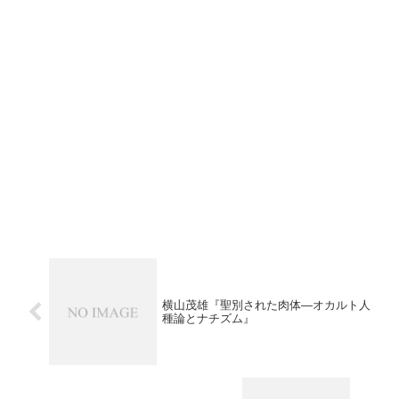
横山茂雄『聖別された肉体―オカルト人
種論とナチズム』