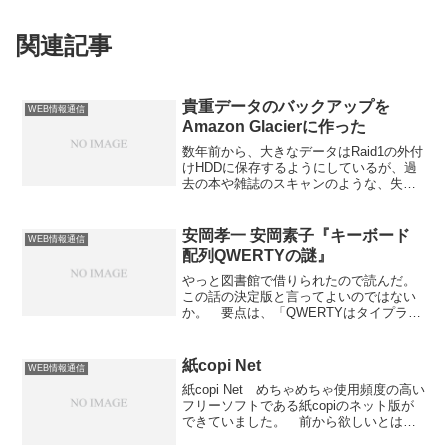
関連記事
貴重データのバックアップを
WEB情報通信
Amazon Glacierに作った
数年前から、大きなデータはRaid1の外付
けHDDに保存するようにしているが、過
去の本や雑誌のスキャンのような、失く
すと二度と取り戻せないデータは、これ
でもまだ不安だ。 予備のHDDを他の場
所に保管するということも考えられる
安岡孝一 安岡素子『キーボード
WEB情報通信
が、どうも面倒くさいしスマートではな
配列QWERTYの謎』
い。クラウドとか言われて久しいのだか
ら、もっといい技術ができているはず
やっと図書館で借りられたので読んだ。
だ。 結局AWS(Amazon Web Services/
この話の決定版と言ってよいのではない
アマゾンウェブサービス)を使って解決す
か。 要点は、「QWERTYはタイプライ
ることにした。参考リンク1GB/1円の
ターのキーが絡まないように、連続して
Amazon Glacierを個人でも活用する方法
使われる文字を離してわざと早く打てな
- ku-sukeのブログおまけ ジェーン・マ
いように決められた。」というよく聞く
紙copi Net
WEB情報通信
ゴニガル 「ゲームで10年長生きしましょ
話は、意外で強い印象を与えるというだ
紙copi Net めちゃめちゃ使用頻度の高い
う」
けの理由で生き残っているデマであり、
フリーソフトである紙copiのネット版が
本当はそんな単純な話ではなくもっと複
できていました。 前から欲しいとは思
雑な歴史的経緯があるということ。 し
っていましたが本当にできるとは。さっ
かし、キーボードのような実用一辺倒の