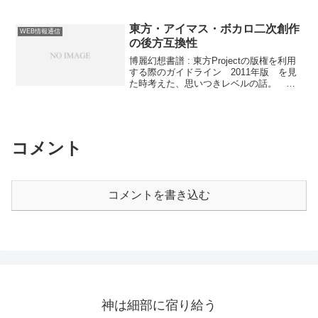
そく使っていますが、かなり上手くデス
ものですらも、こんなに途轍もない複雑
クトップアプリを再現できています。ブ
な歴史の影響下にあるということは一種
ラウザ上で動いていることを思わず忘れ
東方・アイマス・ボカロ二次創作
畏敬の念すら起こさせる。以前著者の方
WEB情報通信
るぐらい。これは定番化するかも。おま
から以前コメントをいただいていたこと
の後方互換性
け 紙→紙芝居→パラパラ漫画【ニコニ
に気づいた。ありがとうございます。お
博麗幻想書譜 : 東方Projectの版権を利用
コ動画】パラパラ漫画を壮大にしてみ
まけ まあ……これしかないよね。MAD
する際のガイドライン 2011年版 を見
た on 壁
は多すぎて選べなかったので本家。【ニ
た時考えた、思いつきレベルの話。 ソ
コニコ動画】キーボードクラッシャー空
フトウェアの世界では後方互換性という
耳
重要な概念があり、何らかの事情でそれ
が無視されると、しばしば問題となる。
後方互換性を無視するソフトウェアは害
悪 - とある電気系出身者のいんでっくす
コメント
うーむ。RubyもPythonも仕様が安定しな
いのならば: Javaの日々 企業は個人よ
り長く存続することがあるが、企業の意
思は個人の思想よりも不安定だ。経済状
コメントを書き込む
況が悪化すれば、最悪買収と経営陣の入
れ替えによって強制的に変わってしま
う。 VOCALOIDはクリプトンが積極的
に支援しているので安泰に見えるし、こ
の方針が変わることは当面考えられな
い。しかし、クリプトンの経営状況次第
でどうなるかまでは誰にもわからな
い。 対して、個人の思想がその人の一
生のうちにガラっと変わってしまうこと
は、全くな...
神は細部に宿り給う