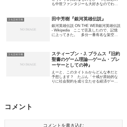
とツッコめるかどうかで決まると思う。
も中世ファンタジーも大好きなのでわり
これでわかってしまう人は間違いなく本
とツボにはまった。目次の項目を並べて
文だけ読んでもわかるのでネタバレには
みるとこんな感じ。さまよえるユダヤ
当たらない。わかった人には絶対おすす
人 永遠という罰の重みプレスター・ジ
田中芳樹『銀河英雄伝説』
文化芸術宗教
め。 逆にわからなかった人をネタバレ
ョン 朗報かそれとも悪い報せか占い棒
なしでわかるようにする方法はない。と
銀河英雄伝説 ON THE WEB銀河英雄伝説
（ダウジング） なんでも見つけ出す魔
はいえ普通に読んでも十分面白いのでや
- Wikipedia ここで言及したので、記憶
法の棒エペソスの眠れる七聖人 復活す
っぱりおすすめ。おまけ 脳内映像化は
に上ってきた。 多分一番有名な架空歴
る死者ウィリアム・テル 本当はいなか
こんな感じだった。【ニコニコ動画】プ
史ラノベ。ヤン・ウェンリーってユルい
った弓の名手忠犬ゲラート 命の恩人は
リンスオブペルシャ(PC9801版) 10分ク
ヒーローの先駆けなんじゃないだろう
動物だった尻尾の生えた人間 「よけい
リア
か。 ちゃんと読み直したわけじゃない
なもの」か「必要なもの」か反キリスト
が、今考えるといろんな意味で「911もオ
スティーブン・J. ブラムス『旧約
と女教皇ヨハンナ 悪しき者たちへの恐
文化芸術宗教
ウムもソ連崩壊も起きてないときの小説
怖と期待月のなかの男 いまもそこにい
聖書のゲーム理論―ゲーム・プレ
だなあ」と思う。 「話の展開に詰まっ
る理由ヴィーナスの山 戻ってきた者は
ーヤーとしての神』
たらとりあえず原理主義的宗教のテロで
ひとりしかいない聖パトリックの煉獄
誰か殺しとけ」みたいなことも、今じゃ
足を踏み入れた者たちの証言地上の楽
えーと、このタイトルからどんな本だと
逆にできないんじゃないかという気がす
園 それはどこにあるのか聖ゲオルギオ
予想します？ たぶん「十戒が原始的な
る。おまけ 今（再）アニメ化されたら
ス 残酷な拷問とドラゴン退治聖ウルス
りに社会契約を成り立たせる経済ゲーム
こんな感じ……なわけねえか。【ニコニ
ラと一万一千の乙女 偽りだらけのくだ
のルールとして解釈可能だ。」とかなん
コ動画】ぎん☆えい＋α【完成版】
らなくて愚かな物語聖十字架伝説 けた
とかそういう話になると思うでしょ。私
はずれの創造...
もそう思ってた。 ところがぎっちょん
キリギリス、非常に聖書直解的に旧約聖
書の記述が事実だとした上で、旧約聖書
コメント
の神が自分の栄光を最大限に示すゲーム
を行っていると考えて解釈したらどうか
という話なんだわ。 これはさすがに予
想外。ざっと流してしまったがかなりの
コメントを書き込む
奇書。一見の価値はあるかも知れない。