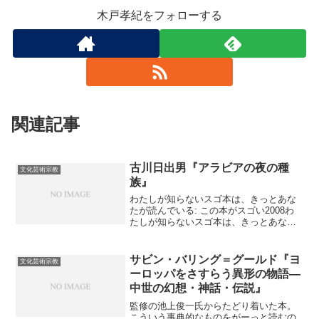
木戸孝紀をフォローする
関連記事
古川日出男『アラビアの夜の種
文化芸術宗教
族』
わたしが知らないスゴ本は、きっとあな
たが読んでいる: この本がスゴい2008わ
たしが知らないスゴ本は、きっとあなた
が読んでいる: 「アラビアの夜の種族」は
スゴ本 【徹夜保証】 と、スゴ本さん
のところでメチャメチャ褒めちぎられて
サビン・バリング＝グールド『ヨ
文化芸術宗教
いたので正月休み用に選んだのだが正
ーロッパをさすらう異形の物語―
解。ネタバレすると致命的というわけで
中世の幻想・神話・伝説』
はないが、かなり興がそがれると思うの
で検索禁止。 100%味わえるかどうかは
監修の池上俊一氏からたどり着いた本。
ある箇所で「○ィ○○○○ィじゃねえか！」
こういう事典的なものをがーっと読むの