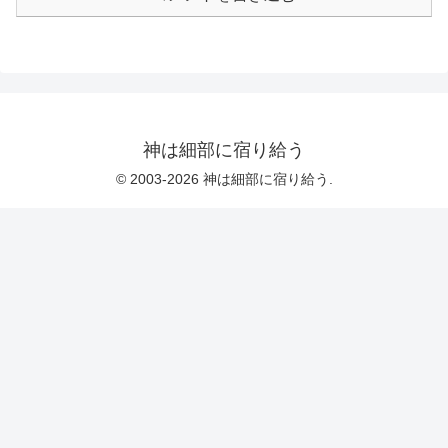
参考リンクトンデモの神？人間的神？：
旧約聖書のゲーム理論 書評 「旧約聖書
のゲーム理論」 - shorebird 進化心理学
中心の書評などおまけ【ニコニコ動画】
組曲「旧約聖書」 創世記からヨシュア
記まで
神は細部に宿り給う
© 2003-2026 神は細部に宿り給う.