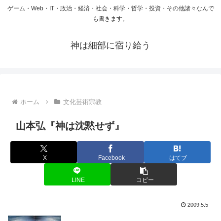
ゲーム・Web・IT・政治・経済・社会・科学・哲学・投資・その他諸々なんで
も書きます。
神は細部に宿り給う
ホーム
文化芸術宗教
山本弘『神は沈黙せず』
X
Facebook
はてブ
LINE
コピー
2009.5.5