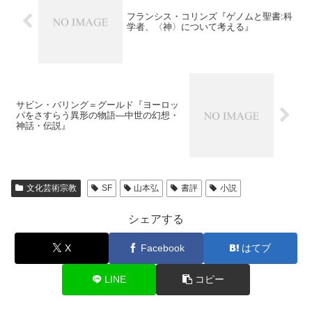
フランシス・コリンズ『ゲノムと聖書:科
学者、〈神〉について考える』
サビン・バリング＝グールド『ヨーロッ
パをさすらう異形の物語―中世の幻想・
神話・伝説』
文化芸術宗教
SF
山本弘
書評
小説
シェアする
X
Facebook
はてブ
LINE
コピー