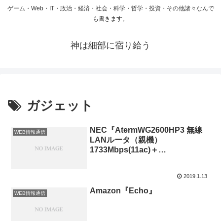
ゲーム・Web・IT・政治・経済・社会・科学・哲学・投資・その他諸々なんで
も書きます。
神は細部に宿り給う
ガジェット
NEC『AtermWG2600HP3 無線
WEB情報通信
LANルータ（親機）
1733Mbps(11ac)＋
800Mbps(11n) / 1000Mbps(有線
LAN) PA-WG2600HP3』
2019.1.13
Amazon『Echo』
WEB情報通信