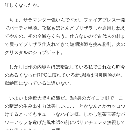
詳しくなったか。
ちょ、サラマンダー強いんですが。ファイアブレス一発
でパーティ半壊。攻撃もほとんどブリザラしか通用しねえ
でやんの。初の全滅をくらう。仕方ないので古代人の村ま
で戻ってブリザラ仕入れてきて短期決戦を挑み勝利。火の
クリスタルのジョブゲット。
しかし旧作の内容をほぼ暗記している私でこれなら昨今
のぬるくなったRPGに慣れている新規組は阿鼻叫喚の地
獄絵図になっているに違いない。
いよいよ浮遊大陸も終盤だ。3頭身のガイコツ顔で「こ
の暗黒の生み出す力は美しい……」とかなんとかカッコつ
けてるとってもキュートなハイン様。しかし無茶苦茶なパ
ワーアップを遂げた風水師の前にバリアチェンジ無視して