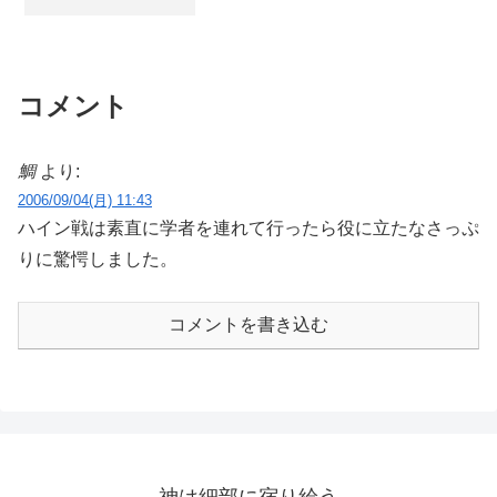
のうちFF4のものだけがこんなにも見づ
ぶんやりません！*1：ちなみに会社の開
ーサファイア△7.34(72)7位ルナチャイル
らいのか？ という長年の疑問に決着が
発環境はもちろん前からデュアルディス
ド△6.95(60)8位黒谷 ヤマメ△6.89(58)9位
ついた気がした。（FF4：6分過ぎから戦
プレイでしたよ！おまけ 片側で新プレ
河城 にとり△6.64(18)10位大妖精
闘シーン）【ニコニコ動画】とてもいや
イヤーの全画面...
△6.54(47)11位犬走 椛△6.03(31)12位八雲
な名前でFF4 その15（FF5：1分半から戦
藍△5.87(26)13位鍵山 雛△4.83(25)14位雲
闘シーン）【ニコニコ動画】FF5 バッツ
居 一輪△4.83(57)15位封獣 ぬえ
コメント
の代わりに旅に(ry 第03話 最初に思いつ
△4.22(38)16位サニーミルク△4.19(69)17
く説明は単純に縦にキャラが5人・ステー
位風見 幽香△4....
タス画面5行が並ぶのは多すぎるからとい
うものだが、FF5やFF6でも4人（4行）は
鯛
より:
いるのに、その戦闘画面は全然見づらく
2006/09/04(月) 11:43
ない。この差は数1つの違いだけでは到底
説明がつかないと思っていた。しか
ハイン戦は素直に学者を連れて行ったら役に立たなさっぷ
し、 サビタイジングの際、脳では、普
通に数を数える場合と全く異なった処理
りに驚愕しました。
が行われているように思える。いくつか
の実験により、数える物が4つまでの場合
は、1つあたり40〜80...
コメントを書き込む
神は細部に宿り給う