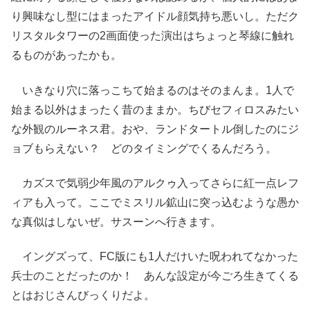
り興味なし型にはまったアイドル顔気持ち悪いし。ただク
リスタルタワーの2画面使った演出はちょっと琴線に触れ
るものがあったかも。
いきなり穴に落っこちて始まるのはそのまんま。1人で
始まる以外はまったく昔のままか。ちびセフィロスみたい
な外観のルーネス君。おや、ランドタートル倒したのにジ
ョブもらえない？ どのタイミングでくるんだろう。
カズスで気弱少年風のアルクゥ入ってさらに紅一点レフ
ィアも入って。ここでミスリル鉱山に突っ込むような愚か
な真似はしないぜ。サスーンへ行きます。
イングズって、FC版にも1人だけいた呪われてなかった
兵士のことだったのか！ あんな設定が今ごろ生きてくる
とはおじさんびっくりだよ。