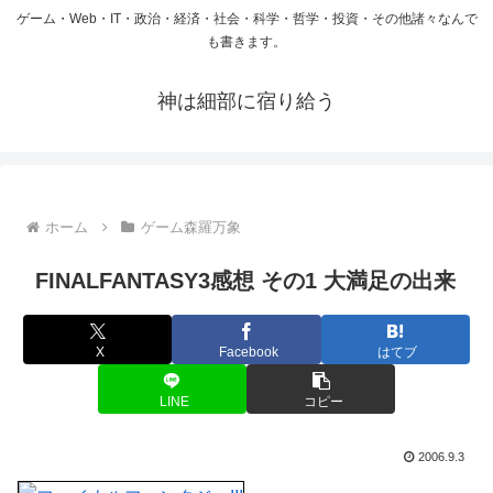
ゲーム・Web・IT・政治・経済・社会・科学・哲学・投資・その他諸々なんで
も書きます。
神は細部に宿り給う
ホーム
ゲーム森羅万象
FINALFANTASY3感想 その1 大満足の出来
X
Facebook
はてブ
LINE
コピー
2006.9.3