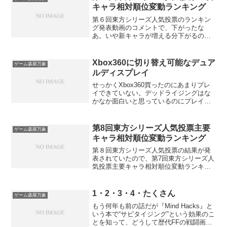
キャラ相対順位変動ランキング
第６回東方シリーズ人気投票のランキン
グ発表動画のコメントで、下がったな
あ。いや新キャラが増える分下がるのは
当たり前だよ。つまりキープは実質上が
ってるよ。 とかの話がループしっぱな
しだったのでだんだん気になってきて、
Xbox360に切り替え可能なデュア
ゲーム森羅万象
主要キャラの浮沈がよく分かるように独
ルディスプレイ
自基準で集計してみた。主要キャラ相対
順位変動ランキング順位名前変動1位風見
せっかくXbox360買ったのにあまりプレ
幽香△12.812位秋 穣子△11.943位東風谷
イできていない。デッドライジングはな
早苗△9.994位秋 静葉△8.885位伊吹 萃香
かなか面白いと思っているのにプレイし
△4.756位河城 にとり△4.377位八坂 神奈
ない主な理由は、PC環境を離れてテレビ
子△4.288位犬走 椛△3.869位藤原 妹紅
のところまで行かないからだ。というわ
△2.9610位十六夜 咲夜△2.2711位八雲 紫
けで「ＰＣモニタで次世代ゲーム
第8回東方シリーズ人気投票主要
ゲーム森羅万象
△1.7512位岡崎 夢美△1.6213位鍵山 雛
（XBOX360）」のテストケースを参考に
キャラ相対順位変動ランキング
△1.4614位洩矢 諏訪子△1.1415位アリ
色々買って環境再構築する気になっ
ス・マーガトロイド△0.9716位小野塚 小
た。 ついでと言ってはなんだが、いま
第８回東方シリーズ人気投票の結果が発
町△0.9517位ルーミア△0.8518位レミリ
だにメインマシンがデュアルディスプレ
表されていたので、第7回東方シリーズ人
ア・スカーレット△0.5519位...
イでなかった*1のも不満だったのでつい
気投票主要キャラ相対順位変動ランキン
でにグラフィックボードも交換して、
グ第6回東方シリーズ人気投票主要キャラ
1680×10501280×1024 の2画面に。かな
相対順位変動ランキング と同じ処理を
り広く感じる。セカンドモニタは切り替
今回もやってみる。順位名前変動(第8回
1・2・3・4・たくさん
ゲーム森羅万象
え器にワンタッチでXbox360になり、攻
順位)1位鈴仙・優曇華院・イナバ
もう何年も前の話だが『Mind Hacks』と
略情報ググりつつプレイとかもできる。
△8.86(24)2位射命丸 文△8.41(10)3位古明
いう本で“サビタイジング”という効果のこ
かなり満足度高いです。敷居さん情報あ
地 こいし△7.56(15)4位宇佐見 蓮子
とを知って、どうして歴代FFの戦闘画面
りがとうございます。でもアイマスはた
△7.49(45)5位火焔猫 燐△7.34(40)6位スタ