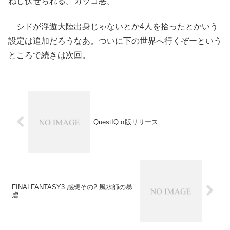
ねじ伏せられる。カッコ悪。
シドが浮遊大陸出身じゃないとか4人を拾ったとかいう
設定は追加だろうなあ。ついに下の世界へ行くぞーという
ところで続きは次回。
QuestIQ α版リリース
FINALFANTASY3 感想その2 風水師の暴
虐