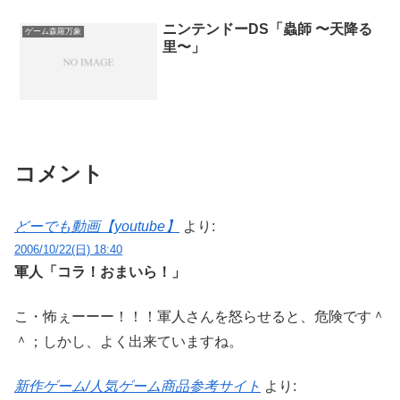
だけでもどれだけのプレイヤーを逃して
【Minecraft】ニトロトルエン美術館
不幸中の幸いといえるのかもしれない
るかわからない。 人狼Ｂ...
が。おまけ プチコンできるようになっ
ニンテンドーDS「蟲師 〜天降る
ゲーム森羅万象
たらやってみたい。【ニコニコ動画】プ
里〜」
チコンサンプルプログラム 動作ムービー
集
コメント
どーでも動画【youtube】
より:
2006/10/22(日) 18:40
軍人「コラ！おまいら！」
こ・怖ぇーーー！！！軍人さんを怒らせると、危険です＾
＾；しかし、よく出来ていますね。
新作ゲーム/人気ゲーム商品参考サイト
より: