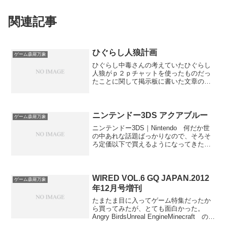
関連記事
ひぐらし人狼計画
ゲーム森羅万象
ひぐらし中毒さんの考えていたひぐらし
人狼がｐ２ｐチャットを使ったものだっ
たことに関して掲示板に書いた文章の再
掲。ＨＰで１クリックさせる毎に閲覧者
が１／４（１／３だっけ？）になるとか
いう格言があるようにゲームにとってプ
レイアビリティは最重要要素だ。 ＲＰ
ニンテンドー3DS アクアブルー
ゲーム森羅万象
Ｇツクールも作りやすいツールというだ
ニンテンドー3DS｜Nintendo 何だか世
けでなくプレイしやすいツールとしての
の中あれな話題ばっかりなので、そろそ
メリットも大きい。落としたのに相性で
ろ定価以下で買えるようになってきたこ
動かないなどの心配をしなくてよく、特
れを、Amazonでポチってみた。 ソフト
殊な操作性に悩んだりする必要もないと
はめぼしいのがなかったので、とりあえ
いう保証になるからだ。 ひぐロワを思
ずnintendogsをつけてみた。 3D映像
いついた当初ＲＰＧツクールＸＰのスク
は、予想していた以上にちゃんと3Dに見
WIRED VOL.6 GQ JAPAN.2012
リプトで作ろうかNscripter覚えるか迷っ
ゲーム森羅万象
える。（当たり前か？）今はともかく、
た。そして、いくらツクールが簡単でも
年12月号増刊
ちゃんとソフトがそろってきたら面白い
元（ひぐらし）に近い方を取るべきだと
たまたま目に入ってゲーム特集だったか
かも。 それにしても、なんでキラーソ
思ってNscripterを選んだ。 オリジナル
ら買ってみたが、とても面白かった。
フトを発売と同時に出さないなどという
スクリプトだからやることと言えばフォ
Angry BirdsUnreal EngineMinecraft の話
判断になったのだろう？ 結果的に震災
ルダ間のファイルコピーだけだが、それ
など。おまけ【ニコニコ動画】
でCM等ができない時期に重なったので、