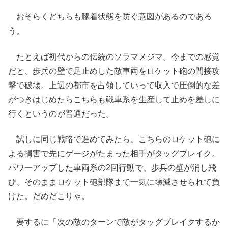
おそらくどちらも膠着状態を防ぐ意図があるのであろ
う。
たとえば初代からの伝統のソラマメジマ。今までの感覚
だと、歩兵の壁で足止めした敵車両をロケット砲の間接攻
撃で破壊。上辺の都市を占領していって収入で圧倒的な差
がつきはじめたらこちらも戦車系を生産して止めを差しに
行くというのが普通だった。
試しに同じ戦略で進めてみたら、こちらのロケット砲に
よる損害で先にゲージがたまった相手がタッグブレイク。
パワーアップした車両系の2回行動で、歩兵の壁が消し飛
び、そのままロケット砲部隊まで一気に壊滅させられて負
けた。だめだこりゃ。
要するに「次の敵のターンで敵がタッグブレイクするか