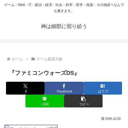
ゲーム・Web・IT・政治・経済・社会・科学・哲学・投資・その他諸々なんで
も書きます。
神は細部に宿り給う
ホーム
ゲーム森羅万象
『ファミコンウォーズDS』
X
Facebook
はてブ
LINE
コピー
2006.10.20