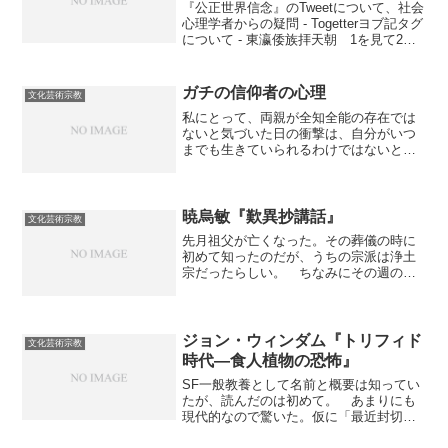
『公正世界信念』のTweetについて、社会
心理学者からの疑問 - Togetterヨブ記タグ
について - 東瀛倭族拝天朝 1を見て2を
思い出し、見に行ったが、消えてしまっ
ている。リンクはInternet Archiveに張っ
ておく。 伝統宗教というのは一見古臭
ガチの信仰者の心理
文化芸術宗教
くて不合理に見える。見えるというか、
私にとって、両親が全知全能の存在では
もちろんある意味ではその通りであ
ないと気づいた日の衝撃は、自分がいつ
る。 しかし、もっと古くから存在する
までも生きていられるわけではないと気
――進化心理学的な意味で――有害な素
づいた日の衝撃よりも大きかった。 こ
朴倫理学を否定する「進歩的」な要素を
うした親に対する全能感は、ほぼ間違い
備えていることもある。これはその格好
なく、幼い頃には大抵の人間が持ってい
の例だと思うのだ。
るものだろう。 生まれたときから宗教
暁烏敏『歎異抄講話』
文化芸術宗教
教育を受けている人の中には、この全能
先月祖父が亡くなった。その葬儀の時に
感が消えるよりも早く、その対象が神に
初めて知ったのだが、うちの宗派は浄土
置き換えられ、生涯その衝撃なしで生き
宗だったらしい。 ちなみにその週の絶
てきた人がいるのではないかと思う。
望先生がちょうど失って初めて気づくと
*1 そういう人間の精神状態は、想像を
か、死んで初めて知るとか、そういうネ
絶するほど自分とは違ったものでありう
タだったのですごい偶然だと思った。
るかもしれない。生みの親を知らずに一
そのせいという訳でもなかろうが、私は
ジョン・ウィンダム『トリフィド
人（一匹）きりで育つ魚の精神状態を想
文化芸術宗教
仏教の中では浄土真宗が好きだ。歎異抄
像することが不可能なのと同じように。
時代―食人植物の恐怖』
は有名で色々解説本も出ているが、私は
*1：実際に自分はそうだという人いま
SF一般教養として名前と概要は知ってい
この本をおすすめする。おまけ 仏教つ
す？おまけ【ニコニコ動画】神（５９
たが、読んだのは初めて。 あまりにも
ながり。【ニコニコ動画】僧侶のアクエ
歳）でナイト・オブ・ナイツ
現代的なので驚いた。仮に「最近封切ら
リオン
れたハリウッド映画のノベライズです」