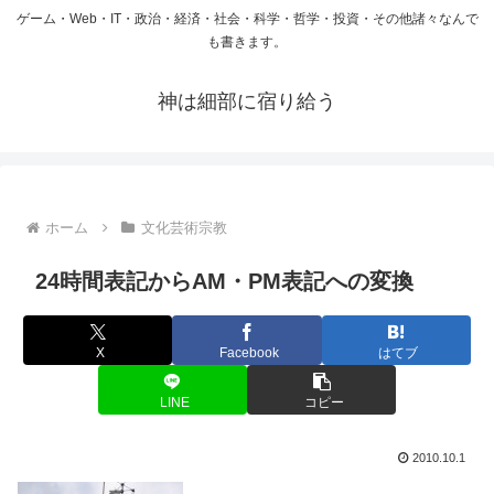
ゲーム・Web・IT・政治・経済・社会・科学・哲学・投資・その他諸々なんで
も書きます。
神は細部に宿り給う
ホーム
文化芸術宗教
24時間表記からAM・PM表記への変換
X
Facebook
はてブ
LINE
コピー
2010.10.1