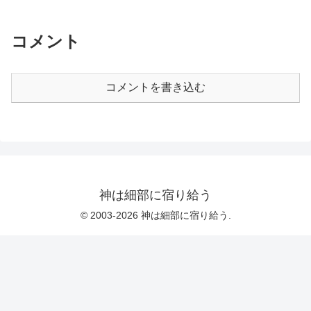
といって読まされても「あんまり新しさ
がないなあ」と思うだけでそんなに違和
感がないほどだ。古典というに相応し
い。おまけ【ニコニコ動画】人類
コメント
SOS！ Part1
コメントを書き込む
神は細部に宿り給う
© 2003-2026 神は細部に宿り給う.