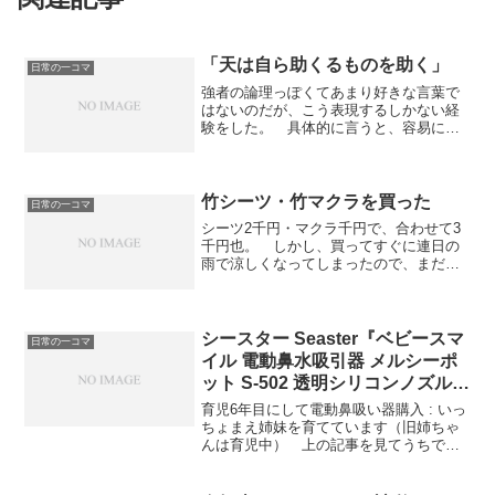
「天は自ら助くるものを助く」
日常の一コマ
強者の論理っぽくてあまり好きな言葉で
はないのだが、こう表現するしかない経
験をした。 具体的に言うと、容易には
取り戻せないアナログ情報をオペレーシ
ョンミスでロストした。 ……と思った
ら、後になって昔自分で別のところにス
ペアを保存していたのを発見したの
竹シーツ・竹マクラを買った
日常の一コマ
だ。 ものすごく下らないことだけど、
シーツ2千円・マクラ千円で、合わせて3
とてもうれしい。おまけ 地獄から天
千円也。 しかし、買ってすぐに連日の
国。第4回MMD杯本選はレベル高すぎて
雨で涼しくなってしまったので、まだ効
困る。【ニコニコ動画】【第4回MMD杯
果のほどが検証できていない……。
本選】ニコニコ天国と地獄
シースター Seaster『ベビースマ
日常の一コマ
イル 電動鼻水吸引器 メルシーポ
ット S-502 透明シリコンノズル小
2個/鼻水吸引マニュアル付き』
育児6年目にして電動鼻吸い器購入 : いっ
ちょまえ姉妹を育てています（旧姉ちゃ
んは育児中） 上の記事を見てうちでも
買ってみた。すごくいい。 よく考えた
ら（よく考えなくても）自分で吸う方式