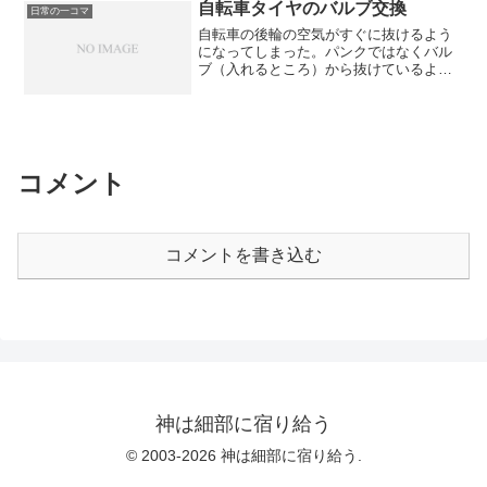
のやつは、感染させてくれって言ってる
自転車タイヤのバルブ交換
日常の一コマ
ようなもんで、これほど馬鹿げた話もな
自転車の後輪の空気がすぐに抜けるよう
い。 これで値段が半分ぐらいだったら
になってしまった。パンクではなくバル
何の文句もなかったのだが。実質的にた
ブ（入れるところ）から抜けているよう
だの空気ポンプなわけだし。
だ。 ちょっと調べたら、虫ゴムと呼ば
れる部品の劣化によるものだと思われ
た。虫ゴムの交換方法はここを見ろ！
（自転車も自分で修理）スーパーバルブ
(自転車用新型英式バルブ) を使う
【Takaよろず研究所】 さらに改良型の
コメント
スーパーバルブとやらがあるのを知った
ので、Amazonで買って取り替えてみた。
10分もかからずに問題なく交換終了。お
まけ【ニコニコ動画】東方de自転車ショ
コメントを書き込む
ー歌
神は細部に宿り給う
© 2003-2026 神は細部に宿り給う.