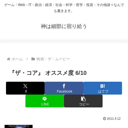
ゲーム・Web・IT・政治・経済・社会・科学・哲学・投資・その他諸々なんで
も書きます。
神は細部に宿り給う
ホーム
映画・ザ・ムービー
『ザ・コア』 オススメ度 6/10
X
Facebook
はてブ
LINE
コピー
2011.4.12