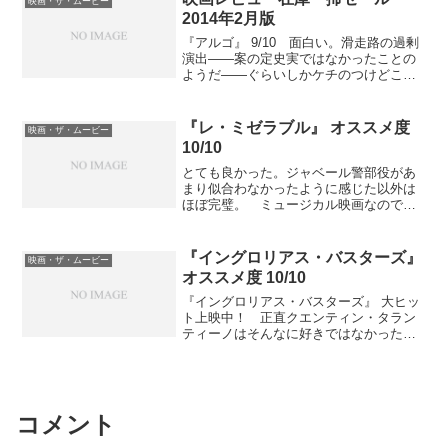
映画・ザ・ムービー
びっくり。 キャラクターがやや粘土細
2014年2月版
工っぽく――クレイアニメっぽくと言う
べきか――見えるのはむしろ味があって
『アルゴ』 9/10 面白い。滑走路の過剰
いい感じとも思えるが、植物・水・火な
演出――案の定史実ではなかったことの
どの自然表現は多少の違和感が残る。 も
ようだ――ぐらいしかケチのつけどころ
っともこれは『カーズ』など新しい作品
はない。『マジェスティック』 7/10 ア
を見て目が肥えてしまっているだけで欠
メリカ的時代劇というかお伽話という
点とは言えないだろうが。未見の『ト
か。『アメリ』 9/10 フランス映画。一
『レ・ミゼラブル』 オススメ度
映画・ザ・ムービー
イ・ストーリー』も近いうちに観よう。
見なんとも言えないけどなんとも面白
10/10
い。『おおかみこどもの雨と雪』 6/10
思ったよりはよかった。『武士の家計
とても良かった。ジャベール警部役があ
簿』 3/10 何が悪いというわけではない
まり似合わなかったように感じた以外は
が本の方をオススメする。『風と共に去
ほぼ完璧。 ミュージカル映画なので、
りぬ』 8/10 初めてちゃんと見た。やは
ほとんど全セリフが歌だが、すぐ慣れ
り歴史に残るだけのことはある。『ONE
る。 原作は小学生ぐらいのとき子供向
PIECE FILM Z』 5/10 まあこんなもん
けの抄訳を読んでいたく感動した記憶が
『イングロリアス・バスターズ』
映画・ザ・ムービー
か。『鍵泥棒のメソッド』 8/10 半沢直
ある。 テナルディエの女将さんがどこ
オススメ度 10/10
樹と大和田常務の共演。かなり面白い。
かで見た顔だなと思いながら鑑賞中はつ
予算比では間違いなく傑作と言えそう。
いに思い出せなかったが、いま気づい
『イングロリアス・バスターズ』 大ヒッ
た。ハリポタのアレか。おまけ【ニコニ
ト上映中！ 正直クエンティン・タラン
コ動画】【日本語字幕】スーザン・ボイ
ティーノはそんなに好きではなかった。
ル 〜夢をつかんだ奇跡の歌声【高画質】
嫌いだったと言っても過言ではない。そ
れでもこれはやられた。ハマりすぎ。
ちょうど山口貴由の『シグルイ』を初め
て読んだときとか、岩明均の『ヒストリ
エ』を初めて読んだときのような、後か
コメント
ら考えると最初からこれしかなかったよ
うに思えてしまうハマりぐあい。 タラ