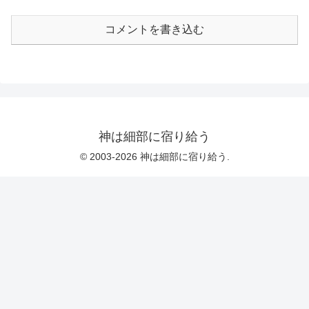
ンティーノと言えば何だ？ マンガチッ
クな演出だ。そして、ナチというのは、
コメントを書き込む
そもそもとてもマンガチックな存在だ。
*1 タランティーノと言えば何だ？ 暴
力と残酷シーンだ。そして、そもそも戦
争ほど暴力的で残酷なものがあるか。
タランティーノと言えば何だ？ 緊張感
のあるセリフのやりとりだ。そして、そ
もそも人間狩りやスパイの尋問よりも緊
張感のあるセリフのやりとりなんてあり
うるか。 個人的にたった1つの問題はブ
ラピ。ブラピの演技は悪くなく、むしろ
神は細部に宿り給う
最...
© 2003-2026 神は細部に宿り給う.