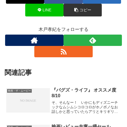
LINE
コピー
木戸孝紀をフォローする
関連記事
『バグズ・ライフ』 オススメ度
映画・ザ・ムービー
8/10
そ、そんなー！ いかにもディズニーチ
ックなムシムシコロコロがホノボノなお
話しかと思っていたらアリとキリギリス
版『七人の侍』だったなんてー！ そろ
そろピクサーはディズニーとは違うとい
うのは分かってきたがそれでもちょっと
映画レビュー在庫一掃セール