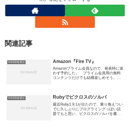
関連記事
Amazon『Fire TV』
WEB情報通信
Amazonプライム会員なので、発表時に迷
わず予約した。 プライム会員用の無料
コンテンツだけでも結構楽しめそう。設
定も簡単、音声認識も優秀。 ハード面
であえてひとつだけ言うと、ACアダプタ
の根っこがでかいので、延長ケーブルが
ほしくなる。
Rubyでピクロスのソルバ
WEB情報通信
最近Ruby1.9.1が出たので、乗り換えつい
でに久しぶりにプログラミングっぽい話
題でもと思い、ピクロスのソルバを書い
てみました。ファイル
picross.rbsample.txt使い方ruby picross.rb
sample.txt と問題ファイルを与える