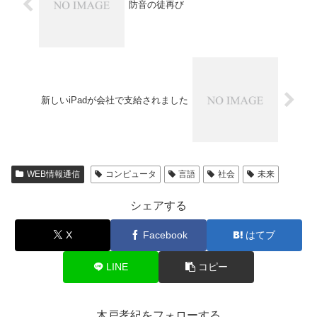
防音の徒再び
新しいiPadが会社で支給されました
WEB情報通信
コンピュータ
言語
社会
未来
シェアする
X
Facebook
はてブ
LINE
コピー
木戸孝紀をフォローする