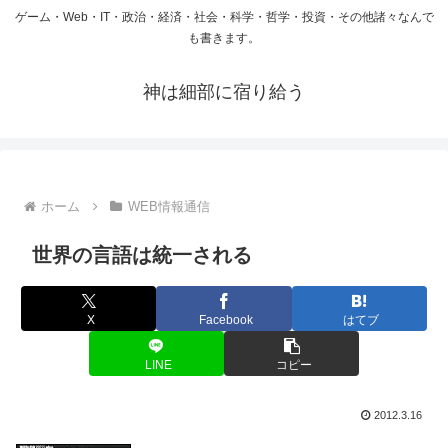
ゲーム・Web・IT・政治・経済・社会・科学・哲学・投資・その他諸々なんで
も書きます。
神は細部に宿り給う
ホーム
WEB情報通信
世界の言語は統一される
X
Facebook
はてブ
LINE
コピー
2012.3.16