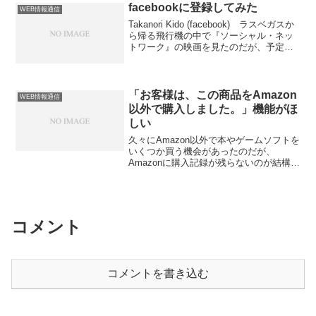
と、 ｜ 2 1 1 2 ｜ ｜
facebookに登録してみた
WEB情報通信
1 1 1 1 3 2｜ ｜ 4 6 2 1 1 2 2 1｜----
Takanori Kido (facebook) ラスベガスか
＋----------------＋ 4｜
ら帰る飛行機の中で『ソーシャル・ネッ
｜ 2 2｜ ｜ 2 2
トワーク』の映画を見たのだが、予定よ
｜ ｜ 8
り一時間早く着いたせいで半分ぐらいで
｜ ｜ 2
終わってしまった。 それでも面白かっ
｜ ｜ 2 2
たので、まんまと乗せられてfacebookに
｜ ｜ 2 2
登録してしまった。正確にはアカウント
「お客様は、この商品をAmazon
｜ ｜ 4
WEB情報通信
だけはもうちょっと前から作っていた
｜ ｜----＋----------------
以外で購入しました。」機能がほ
が、全く使っていなかったのを少しだけ
＋ ｜ 2 1 1 2 ｜ ｜ 1
しい
使ってみるようになった。 分かっては
1 1 1 3 2｜ ｜ 4 6 2 1 1 2 2 1｜----＋--
いたものの、基本的に全員実名というの
久々にAmazon以外で本やゲームソフトを
-...
はやはり壮観だ。5年前に就職が決まった
いくつか買う機会があったのだが、
頃は、ネットで実名出すというだけでも
Amazonに購入記録が残らないのが結構気
おっかなびっくりだったような覚えがあ
になる。 「これをAmazon以外で買いま
るが。変われば変わるものだ。 という
した」と自己申告するとAmazonでの購入
か自分も割と最近まで顔出し程度で結構
データに統合して管理してくれる機能が
びびってたのにfacebookには普通に顔写
あるといいのだが。 ユーザは購入管理
真も載せてしまってるし、群集心理怖
できて嬉しいし、Amazonはタダでデータ
コメント
い。なんかもうどうにでもなーれ、とい
得られるし、誰も損しない良い仕組みだ
う気分になるね、いい意味で。おまけ
と思うが。
顔→顔芸。【ニコニコ動画】【第6回
MMD...
コメントを書き込む