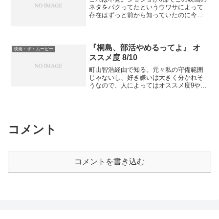
ます。 奥さんとも相変わらずうまく行
ネタをパクってたというウワサによって
っていないところに、泣きっ面に蜂。
存在はずっと前から知っていたのに今ま
「くらえッ！ スタンド『フランケンシ
で見逃していた。めちゃめちゃ面白かっ
ュタイン・コンプレックス』ッ！！」と
た。 脳に損傷を受けて記憶が10分程度
ばかりにとんでもない事件が起こりま
しか持たない男がメモとかタトゥーで必
す。 単なるサロゲート損壊事件と思い
死に記憶を維持しながら妻を殺した犯人
『桐島、部活やめるってよ』 オ
きや、それを操作している人間まで死ん
映画・ザ・ムービー
を見つけ出して復讐しようとする。 ジ
でしまっているのです。そもそも人間が
ススメ度 8/10
ャンルとしては『ユージュアル・サスペ
絶対安全なのがウリなのに、これは一体
町山智浩経由で知る。元々私の守備範囲
クツ』に影響を受けたと思われるいわゆ
どういうことなの。世界を揺るがす大事
じゃないし、好き嫌いは大きく分かれそ
る反則サスペンスものである。 記憶を
件に、ジョンはまたしても一人で立ち向
うなので、人によってはオススメ度9や10
維持できないという実際に存在する症状
かうのでした。 まあSF者なら一応見て
でもいいと思う。原作未読だが、おそら
を題材としたところが、ためにする反則
いる間は退屈しないでしょう。『アバタ
く映画の方が良いと思われる。参考リン
ネタに留まらないちょっとした哲学チッ
ー』と時期的に被ってしまったのが悔や
ク 全部ネタバレ注意。ネタばれ！『桐
クな雰囲気を醸し出していていい感
まれます。ちな...
島、部活やめるってよ』の基本的解釈。
じ。 何言ってもネタバレになりそうな
無題中森明夫氏による映画「桐島、部活
ので、内容にあまり触れられないのが残
コメント
やめるってよ」のレビューが素晴らしい
念だ。 ネタバレにならない範囲で予習
件【ややネタバレ】 - NAVER まとめ
しておいた方が混乱せずに楽しめるだろ
うと思われる事柄を書いておく。 モノ
クロ画面のパートは劇中の一番最初から
コメントを書き込む
時間通りに、カラー画面のパートは劇中
の時間軸...