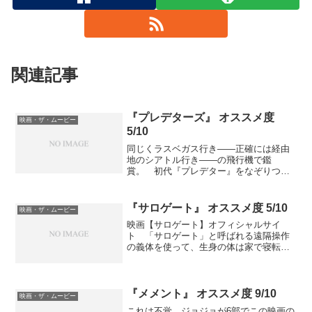
関連記事
『プレデターズ』 オススメ度
映画・ザ・ムービー
5/10
同じくラスベガス行き――正確には経由
地のシアトル行き――の飛行機で鑑
賞。 初代『プレデター』をなぞりつ
つ、なぜか戦場のピアニストがプレデタ
ーと組んず解れつする。 まあ平凡な出
来。新作だったらわざわざ劇場に行けと
『サロゲート』 オススメ度 5/10
映画・ザ・ムービー
は絶対言えない。 ただし、そんなに予
映画【サロゲート】オフィシャルサイ
算が多くない（であろう）ことなども考
ト 「サロゲート」と呼ばれる遠隔操作
慮に入れると、そこそこ良作のような。
の義体を使って、生身の体は家で寝転ん
『AVP2』はもちろん『AVP』や『プレデ
だまま仕事でもホビーでも好きに行うこ
ター2』よりも、いいんじゃないかな。お
とができる技術が一般化した時代。 か
まけ【ニコニコ動画】エイリアンvsプレ
つてダイハードな肉体で鳴らしたジョ
デター ウォリアー ノーミスクリア 1/5
ン・マクレーン刑事も、寄る年波には勝
『メメント』 オススメ度 9/10
映画・ザ・ムービー
てず（主に髪が）、義体で捜査をしてい
これは不覚。ジョジョが6部でこの映画の