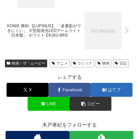
KOWA 興和 【LUPINUS】 「多重影がで
きにくい」 大型面発光LEDアームライト
「日本製」 ホワイト EK261-WH2
映画・ザ・ムービー
アニメ
コミック
映画
日記
シェアする
X
Facebook
はてブ
LINE
コピー
木戸孝紀をフォローする