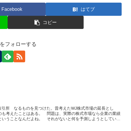
Facebook
はてブ
コピー
をフォローする
券取引所 なるものを見つけた。昔考えたWJ株式市場の延長とし
のも考えたことはある。 問題は、実際の株式市場なら企業の業績
ということなんだよね。 それがないと何を予測しようとしている
ない。売買に意味がなくて、冗長なネタ掲示板以上のものにはなら
ていたのは、本誌の掲載順という安定した客観的基準があり、それ