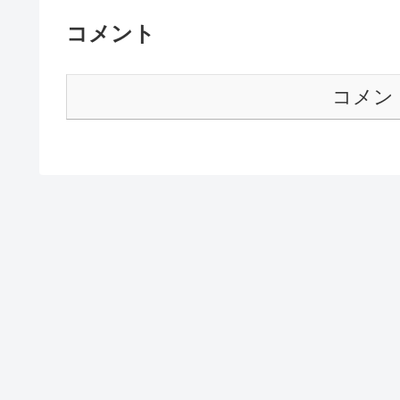
だろう。いずれ直るのだろうか
広告100万円到達とかぱねぇっ
コメント
コメン