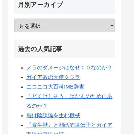
月別アーカイブ
過去の人気記事
メラのダメージはなぜ１０なのか？
ガイア教の天使クジラ
ニコニコ大百科IME辞書
「どくけしそう」はなんのためにあ
るのか？
脳は陰謀論を生む機械
『寄生獣』と利己的遺伝子とガイア