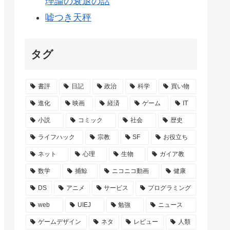
理論の衰退の話
嘘つき天秤
タグ
書評
日記
政治
科学
買い物
進化
映画
経済
ゲーム
IT
小説
コミック
社会
歴史
ライフハック
宗教
SF
お役立ち
ネット
心理
生物
ガイア教
数学
捕鯨
ニコニコ動画
健康
DS
アニメ
サービス
プログラミング
web
UIEJ
勉強
ニュース
ゲームデザイン
ネタ
レビュー
人類