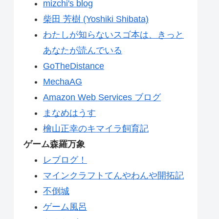
mizchi's blog
柴田 芳樹 (Yoshiki Shibata)
わたしが知らないスゴ本は、きっと
あなたが読んでいる
GoTheDistance
MechaAG
Amazon Web Services ブログ
まなめはうす
檜山正幸のキマイラ飼育記
ゲーム森羅万象
レブログ！
マインクラフトてんやわんや開拓記
不倒城
ゲーム風呂