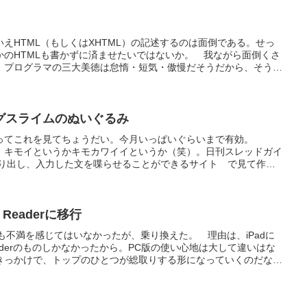
Twitterでもう言ってる人がいるけど、グーグルトレンドと連動し
とするとか、もう一工夫すればもっと面白くなるかもしれない。
えHTML（もしくはXHTML）の記述するのは面倒である。せっ
かのHTMLも書かずに済ませたいではないか。 我ながら面倒くさ
、プログラマの三大美徳は怠惰・短気・傲慢だそうだから、そう悪
な記法MarkdownPukiwiki 省略記法はすでに上記のように
も一長一短があって満足できない。 はてな記法は一番使いやすい
ている部分を混ぜて書けないのが困る。本の紹介に使っている
ているニコニコ動画など、他のツールやサービスで作成された部品を追
グスライムのぬいぐるみ
nはHTMLも混ぜて書くことができるが、英文のメールで使われる表現
ってこれを見てちょうだい。今月いっぱいぐらいまで有効。
うも日本語で書こうとすると不便がある。 Pukiwi...
G SMACK キモイというかキモカワイイというか（笑）。日刊スレッドガイ
作り出し、入力した文を喋らせることができるサイト で見て作っ
最近の映画のCGなど見ていると、これができることにはそれほど
指定した画像でできてしまうのは少し違った楽しみがありますな。
 Readerに移行
derで何も不満を感じてはいなかったが、乗り換えた。 理由は、iPadに
Readerのものしかなかったから。PC版の使い心地は大して違いはな
きっかけで、トップのひとつが総取りする形になっていくのだな。
だからといってどうなるものでもないし。 iPadでは、
が評判良さそうだったのでそれにした。なぜか全フィードアップデート
が落ちる。グループごとにやっていくと、どこでも落ちない。なぜ