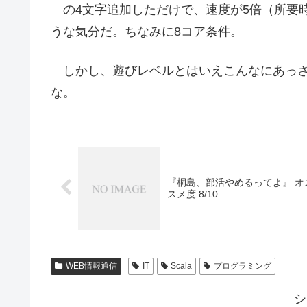
の4文字追加しただけで、速度が5倍（所要時
うな気分だ。ちなみに8コア条件。
しかし、遊びレベルとはいえこんなにあっさ
な。
『桐島、部活やめるってよ』 オ
スメ度 8/10
WEB情報通信
IT
Scala
プログラミング
シ