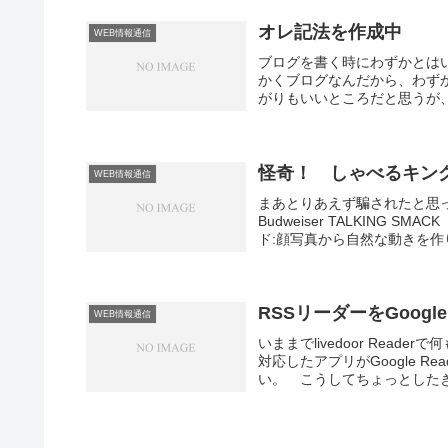
を業績として扱えるからで。 
てそのヒット数（？）を業績
オレ記法を作成中
WEB情報通信
ブログを書く時にわずかとはい
かくブログなんだから、わず
がりもいいところだと思うが
いことではないかも知れない。はて
いろいろと存在するが、どれ
が、すでにHTMLで書かれ
amazletやおまけに使っ
怪奇！ しゃべるキン
WEB情報通信
加しづらい。 Markdow
まあとりあえず騙されたと思
がベースになっているらしく、ど
Budweiser TALKIN
ド:顔写真から自然な動きを
てみたのだけど面白いなあ。
驚かないのだけど、こちらが
RSSリーダーをGoogle
WEB情報通信
いままでlivedoor Rea
対応したアプリがGoogle 
い。 こうしてちょっとした
何となく気持ち悪くはあるが、
NewsRackというアプリ
しようとすると途中でアプリ