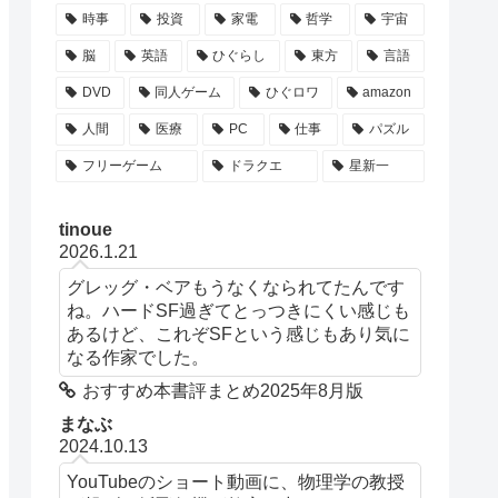
時事
投資
家電
哲学
宇宙
脳
英語
ひぐらし
東方
言語
DVD
同人ゲーム
ひぐロワ
amazon
人間
医療
PC
仕事
パズル
フリーゲーム
ドラクエ
星新一
tinoue
2026.1.21
グレッグ・ベアもうなくなられてたんです
ね。ハードSF過ぎてとっつきにくい感じも
あるけど、これぞSFという感じもあり気に
なる作家でした。
おすすめ本書評まとめ2025年8月版
まなぶ
2024.10.13
YouTubeのショート動画に、物理学の教授