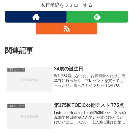
木戸孝紀をフォローする
関連記事
34歳の誕生日
日常の一コマ
9/7で34歳になった。お寿司食べたり、浅
草寺に行ったり、プレゼントを買っても
らったり。東京スカイツリー TOKYO
SKYTREE そろそろほとぼりが冷めた
東京スカイツリーに登って夜景を見た。
展望台に行くだけで2000円、さらに最上
部まで行くのに1000円と合計3000円も取
第175回TOEIC公開テスト 775点
日常の一コマ
られたが、損したとは思わない景色。
ListeningReadingTotal425350775 久々の
東京オリンピックが決まったらしいが、
風邪で数日間寝込んでいた間にひとつだ
オリンピックの頃には自分も40代か。ど
けいいニュースが。 11/18に受けた第
うなっているかな。
175回TOEIC公開テストの点数が結構上が
っていた。リスニングもちょっと上がっ