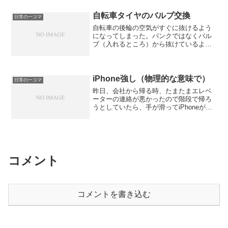
たが、リーディングの向上が大きい。や
はり『英語リーディング教本』の効果
自転車タイヤのバルブ交換
日常の一コマ
か？おまけ【ニコニコ動画】サウスパー
自転車の後輪の空気がすぐに抜けるよう
クなんかぜんぜん行きたくないんだから
になってしまった。パンクではなくバル
ねっ!!
ブ（入れるところ）から抜けているよう
だ。 ちょっと調べたら、虫ゴムと呼ば
れる部品の劣化によるものだと思われ
た。虫ゴムの交換方法はここを見ろ！
（自転車も自分で修理）スーパーバルブ
iPhone強し（物理的な意味で）
日常の一コマ
(自転車用新型英式バルブ) を使う
昨日、会社から帰る時、たまたまエレベ
【Takaよろず研究所】 さらに改良型の
ーターの連絡が悪かったので階段で帰ろ
スーパーバルブとやらがあるのを知った
うとしていたら、手が滑ってiPhoneが半
ので、Amazonで買って取り替えてみた。
階分ぐらい落下して鉄の階段に叩きつけ
10分もかからずに問題なく交換終了。お
られた。 これはさすがに壊れたかと思
まけ【ニコニコ動画】東方de自転車ショ
ったが、案外けろっとしていて事なきを
ー歌
得た。最近は何でもHDDじゃなくてSSD
だから衝撃耐性が違うな。iPhone 3GSを
買った この時買ったのをまだ使ってい
コメント
るのだが、もしiPhone4だったらガラスが
砕けてたような気がする。（上の写真が
4。）変えてなくてよかったかも。 しか
し、さすがに3年半経つので、そろそろ交
コメントを書き込む
換したいと思っている。5Sとか出るタイ
ミングで考えようか。おまけ【ニコニコ
動画】子猫の無慈悲な攻撃