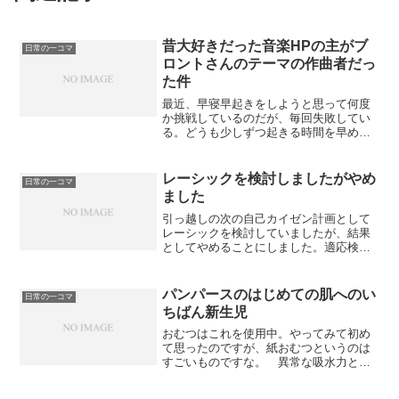
昔大好きだった音楽HPの主がブ
日常の一コマ
ロントさんのテーマの作曲者だっ
た件
最近、早寝早起きをしようと思って何度
か挑戦しているのだが、毎回失敗してい
る。どうも少しずつ起きる時間を早めて
いこうというやり方は、不可能らし
い。 確かに、体内時計が1日25時間とい
うことから考えれば、少しずつ早くして
レーシックを検討しましたがやめ
日常の一コマ
いくよりも、一度メチャクチャ早起きし
ました
てから、少しずつ遅くしていく方が、理
にかなっていそうな気がする。 という
引っ越しの次の自己カイゼン計画として
わけで、今日は朝6時に起きた。パソコン
レーシックを検討していましたが、結果
を起動して Twitter を見たら、いつかの営
としてやめることにしました。適応検
業のテーマアレンジの時にフォローして
査 検討しようと思ったのは、3週間程度
いたiceさんがちょうど暇していたので、
コンタクトを外して生活しなければ受け
少し会話をした。【ニコニコ動画】【民
られない適応検査を、ちょうど花粉症シ
パンパースのはじめての肌へのい
日常の一コマ
族風オリジナル曲】心燈 (こころび) 彼
ーズンのコンタクトを外したくなる時期
ちばん新生児
の最新動画で「民族風オリジナル曲」と
に合わせられるなと思ったからです。
いう文字列を見て、昔*1好きだったある
そして2箇所の病院で適応検査と説明を受
おむつはこれを使用中。やってみて初め
曲を思い出した。 どこかのHPで公開さ
けました。以下のような結果になりまし
て思ったのですが、紙おむつというのは
れていたものだが、懐かしくなって探し
た。角膜の厚さは平均より上だったので
すごいものですな。 異常な吸水力とい
たら、まだあった。柳沢英樹 OFFICIAL
手術は可能ではあるただし、かなりの強
い、マジックテープの粘着力の絶妙な加
WEBSITE -Hide's Music ...
度近視であるため削る量は多くなる詳細
減といい、人類文明のひとつの極致とい