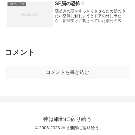
なデータを元にカスタムで削る量を決め
う感じがします。 少し前に買い占めら
SF脳の恐怖！
日常の一コマ
る新方式の手術は不可通常のレーシック
れて中国に輸出されてるとかなんとかい
寝起きの頭をすっきりさせるため朝の冷
の手術はできるが、再手術が必要になっ
うニュースが流れて、その時はなんじゃ
たい空気に触れようとドアの外に出た
た場合はそれがギリギリ可能というレベ
そりゃと思ったのですが、今なら完全に
ら、新聞受けに刺さっていた朝刊の広告
ルできればフェイキックIOLがおすすめフ
納得できます。 自分がこれが売ってな
（写真）がツキを呼ぶパワードスーツに
ェイキックIOL？ フェイキックIOLとい
い地域に住んでて、お金には余裕がある
見えた。 しかも一秒やそこらの長い時
うのは眼内にレンズを入れる方式。角膜
としたら、そりゃバイトでもなんでも雇
間おかしいとも思わずに、言語化しない
を削らないので近視の強度に関係なくで
って買いに行かせますわ。
までも「世の中進んでるのか進んでない
きる。視力の調整もコンタクトレン...
のかわからねーなー」なんて感想を持っ
ていた。 いくら最近寝床で読んでる本
コメント
がグレッグ・イーガンばかりだからって
ないないそれはない。寝起きがどうとか
いうレベルの問題じゃない！（笑）。
コメントを書き込む
神は細部に宿り給う
© 2003-2026 神は細部に宿り給う.