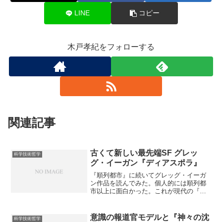
LINE
コピー
木戸孝紀をフォローする
関連記事
古くて新しい最先端SF グレッ
科学技術哲学
グ・イーガン『ディアスポラ』
『順列都市』に続いてグレッグ・イーガ
ン作品を読んでみた。個人的には順列都
市以上に面白かった。これが現代の『ス
ターメイカー』なんだろうなあ。 スタ
ーメイカーでは無名のイギリス人が主人
公だったけど、こっちでの主人公がもは
意識の報道官モデルと『神々の沈
科学技術哲学