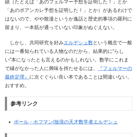
績（たとえば「あのフェルマー予想を証明した！」とか
「あのポアンカレ予想を証明した！」とか）があるわけで
はないので、やや散漫というか逸話と歴史的事項の羅列に
留まり、一本筋が通っていない印象がぬぐえない。
しかし、共同研究を好み
エルデシュ数
という概念で一般
には一番知られている人物なのだから、結果的に“らし
い”本になったとも言えるのかもしれない。数学にこれま
で縁がなかった人に興味を持たせるには、
『フェルマーの
最終定理』
に次ぐぐらい良い本であることは間違いない。
おすすめ。
参考リンク
ポール・ホフマン/放浪の天才数学者エルデシュ