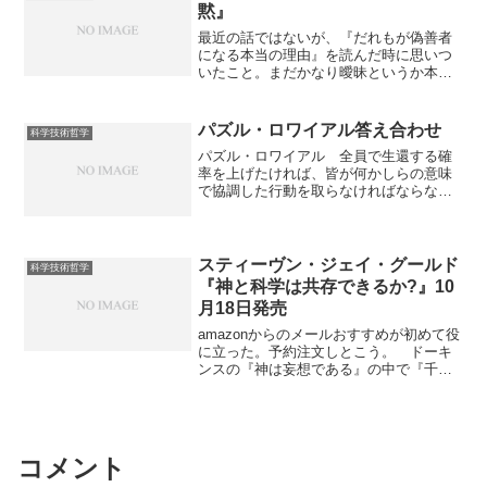
や現在の意味での人間ですらなく、最初
黙』
からコンピュータ内のバーチャル都市で
プログラムによって作られた「市
最近の話ではないが、『だれもが偽善者
民」。 そのわりには地球の危機が起き
になる本当の理由』を読んだ時に思いつ
たりいろんな星を渡り歩いたり他の文明
いたこと。まだかなり曖昧というか本当
と接触したりと古き良き（？）SFっぽい
に思いつきレベルの乱暴な話だが一旦ま
要素もあり。とてもいい感じ。他のグレ
とめる。 この本で提唱されている「意
ッグ・イーガン作品をまとめて注文して
識の報道官モデル」というのは、意識の
パズル・ロワイアル答え合わせ
科学技術哲学
しまった。 ただ人に薦める上で唯一の
役割は大統領報道官のようなもので、大
パズル・ロワイアル 全員で生還する確
欠点はかなり敷居が高そうであるという
統領にとって不利な事実は知らない方が
率を上げたければ、皆が何かしらの意味
こと。元からSFか科学にかなり興味があ
いいし、実際に知らされていない、とい
で協調した行動を取らなければならな
る人じゃないと厳しいと思う。専門用語
うもの。 基本的にいいところをついて
い。それなのに、挑戦中にも挑戦後に一
などを全部わからないまま読み飛ばして
いるように見えるのだが、これが本当に
切情報をやりとりできない。この一見取
も面白くないわけじゃないがやはり魅力
正しいとすると、同時に、かなり興味深
り付く島もなさそうなルールの裏をかく
は半減だろう。 『順列都市』の方はま
いことを示唆すると思われる。 意識と
にはどうしたらいいか。 情報をやりと
だ『ライフゲイムの宇宙』一冊読んどけ
スティーヴン・ジェイ・グールド
かアイデンティティとか日常的な概念で
科学技術哲学
りすることはできなくても、新しく全員
と言えるが...
言われるもの、少なくとも言葉で自分の
『神と科学は共存できるか?』10
が得ることができる情報がひとつだけあ
ことを語れるような、なんとなく我々が
月18日発売
る。というか、ひとつしかない。名前の
人間性の本質だと見なしているようなそ
書かれた紙である。突破口があるとした
れは、従来思われていたよりも、ものす
amazonからのメールおすすめが初めて役
らこれしかない。 考えやすくするため
ごく進化的に新しい可能性が出てくるの
に立った。予約注文しとこう。 ドーキ
にまず用語の準備をしよう。 生徒には
ではないか？ 「自己」が一貫している
ンスの『神は妄想である』の中で『千歳
出席番号がついているものとして以後数
かどうかを気にする他人が誰もいなかっ
の岩』という名前で批判的に言及されて
字で考える。ついていなければどんな基
たとしたら、「自分」の一貫性について
いた本だ。 原題が『ROCKS OF
準でもジャンケンでもくじ引きでもいい
誰かに弁...
AGES』だから直訳としては千歳の岩で
ので適当に決める。以後生徒1〜42と呼
正しいが、さすがにわかりにくすぎると
ぶ。生徒nの名前の書かれた紙を紙nと呼
いうことで邦題がこうなったんだろ
コメント
ぶ。 ロッカーにも番号を振る。たとえ
う。 実をいうと『神は妄想である』は
ばロッカーに番号や記号がついていたら