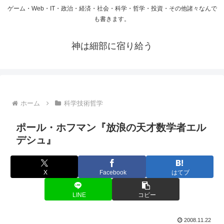
ゲーム・Web・IT・政治・経済・社会・科学・哲学・投資・その他諸々なんで
も書きます。
神は細部に宿り給う
ホーム
科学技術哲学
ポール・ホフマン『放浪の天才数学者エル
デシュ』
X
Facebook
はてブ
LINE
コピー
2008.11.22