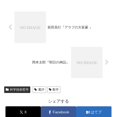
前田高行『アラブの大富豪 』
岡本太郎『明日の神話』
科学技術哲学
書評
数学
シェアする
X
Facebook
はてブ