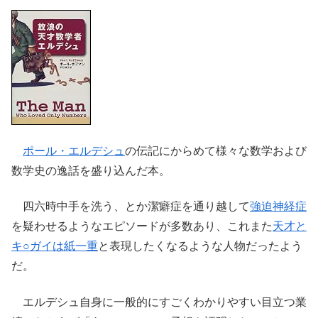
ポール・エルデシュ
の伝記にからめて様々な数学および
数学史の逸話を盛り込んだ本。
四六時中手を洗う、とか潔癖症を通り越して
強迫神経症
を疑わせるようなエピソードが多数あり、これまた
天才と
キ○ガイは紙一重
と表現したくなるような人物だったよう
だ。
エルデシュ自身に一般的にすごくわかりやすい目立つ業