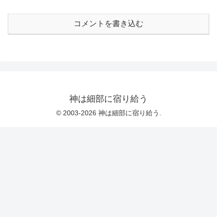
もうだいぶ前に読んだのだが、どう言及
辞書順あるいは小さい順に、仮に番号が
すればよいものか迷っている。 ドーキ
ついてなかったとしても、左上が1でその
ンスの激しい一神教批判は100%正しいと
コメントを書き込む
右が...
考える一方、では宗教に対してどういう
態度を取るべきかという部分にはあまり
賛成できないからだ。 もとより微妙な
問題なので、誤解を招かずに書くには相
当な分量が要りそうだ。 ドーキンスは
その部分で、グールドの宗教に対する態
度、つまりドーキンスから見れば妥協的
であり過ぎることに対して、かなり強烈
な批判をしていた。 まあ確かにそう
だ。こんなことを言う人間が人格的な
神は細部に宿り給う
神...
© 2003-2026 神は細部に宿り給う.