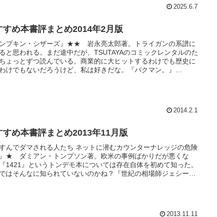
2025.6.7
すすめ本書評まとめ2014年2月版
ンプキン・シザーズ』★★ 岩永亮太郎著。トライガンの系譜に
ると思われる。まだ途中だが、TSUTAYAのコミックレンタルのた
ちょっとずつ読んでいる。商業的に大ヒットするわけでも歴史に
わけでもないだろうけど、私は好きだな。『バクマン。』
★★ 大場つぐみ原作、小畑健著。連載時は読んでなかったが、
タルで一気読みしたら面白かった。ガモウひろし大場つぐみはや
すごいな。『にわかには信...
2014.2.1
すすめ本書評まとめ2013年11月版
すんでダマされる人たち ネットに潜むカウンターナレッジの危険
』★ ダミアン・トンプソン著。欧米の事例ばかりだが悪くな
『1421』というトンデモ本については存在自体を初めて知った。
ではそんなに知られていないのかね？『世紀の相場師ジェシー・
モア』★★★★ リチャード・スミッテン著。まず単純に伝記と
も面白い。投資の参考になる話もあるし、贅沢ぶりとか家族のス
ルぶりとか破滅ぶりの...
2013.11.11