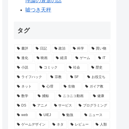
理論の衰退の話
嘘つき天秤
タグ
書評
日記
政治
科学
買い物
進化
映画
経済
ゲーム
IT
小説
コミック
社会
歴史
ライフハック
宗教
SF
お役立ち
ネット
心理
生物
ガイア教
数学
捕鯨
ニコニコ動画
健康
DS
アニメ
サービス
プログラミング
web
UIEJ
勉強
ニュース
ゲームデザイン
ネタ
レビュー
人類