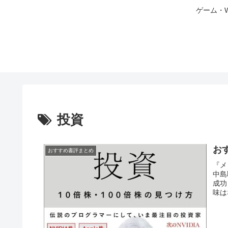
ゲーム・
投資
お
おすすめ書評まとめ
『メ
中島
成功
味は
学的
ンシ
いが.