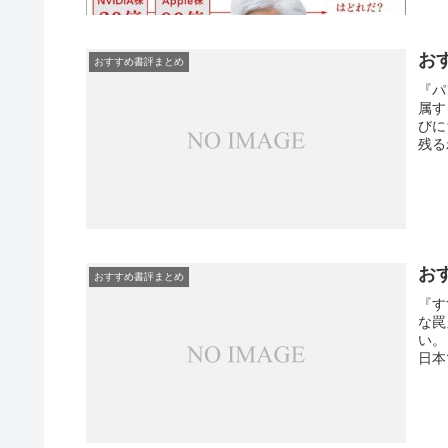
お
おすすめ書評まとめ
『パ
属す
びに
残る
★★
レン
はり
お
おすすめ書評まとめ
『す
な罠
い。
日本
リバ
して
ポイ