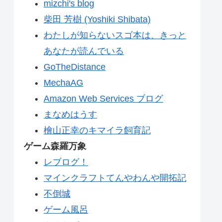
mizchi's blog
柴田 芳樹 (Yoshiki Shibata)
わたしが知らないスゴ本は、きっと
あなたが読んでいる
GoTheDistance
MechaAG
Amazon Web Services ブログ
まなめはうす
檜山正幸のキマイラ飼育記
ゲーム森羅万象
レブログ！
マインクラフトてんやわんや開拓記
不倒城
ゲーム風呂