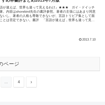
すすめ本書評まとめ2013年7月版
語が違えば、世界も違って見えるわけ』★★★ ガイ・ドイッチ
著。内容はshorebird先生の書評参照。著者の主張にはあまり同意
ないし、著者の人格も尊敬できないが、言語トリビア集として面
ことは否定できない。書評 「言語が違えば，世界も違って見え
け」 - shorebird 進化心理学中心の書評など『知の逆転』★ ジ
ド・ダイアモンド他著。ジャレド・ダイアモンド目当てだったん
..
2013.7.10
のページ
次
…
4
へ