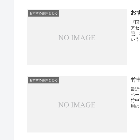
お
おすすめ書評まとめ
『国
アセ
照。
いう
クサ
いた
はな
竹
おすすめ書評まとめ
最近
ページ
竹中
用の
なの
い味