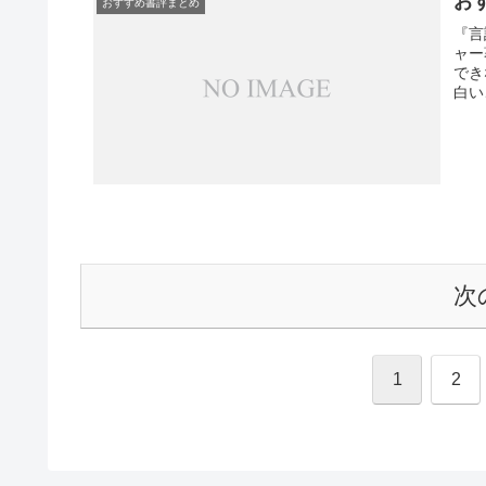
お
おすすめ書評まとめ
『言
ャー
でき
白い
るわ
ャレ
だけ.
次
1
2