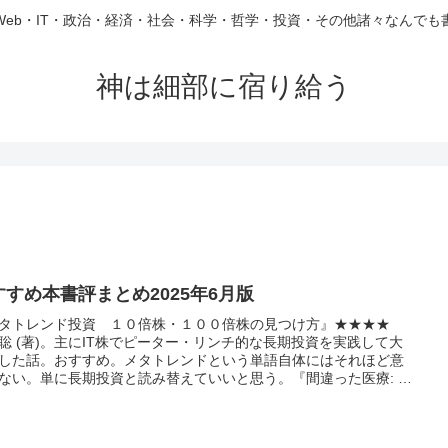
Web・IT・政治・経済・社会・科学・哲学・投資・その他諸々なんでも
神は細部に宿り給う
すすめ本書評まとめ2025年6月版
タトレンド投資 １０倍株・１００倍株の見つけ方』★★★★
聡 (著)。主にIT株でピーター・リンチ的な長期投資を実践して大
した話。おすすめ。メタトレンドという単語自体にはそれほど意
ない。単に長期投資と読み替えていいと思う。『間違った医療: 医
無益性とは何か』★ ローレンス・J・シュナイダーマン (著), ナ
ー・S・ジェッカー (著)。いわゆる過剰医療の話。日本の話ではな
..