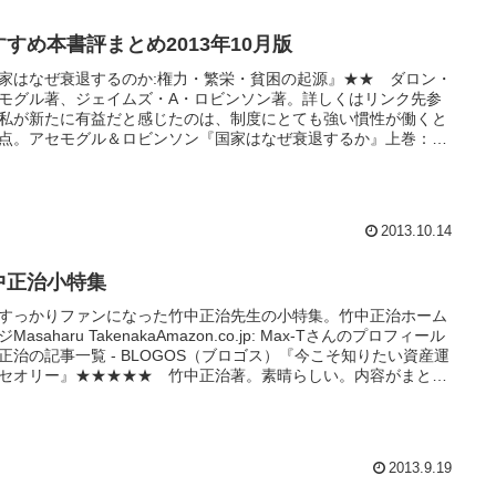
すすめ本書評まとめ2013年10月版
家はなぜ衰退するのか:権力・繁栄・貧困の起源』★★ ダロン・
モグル著、ジェイムズ・A・ロビンソン著。詳しくはリンク先参
私が新たに有益だと感じたのは、制度にとても強い慣性が働くと
点。アセモグル＆ロビンソン『国家はなぜ衰退するか』上巻：サ
ク読めておもしろい。が、前からこの種の制度派について思って
疑問はそのまま。 - 山形浩生 の「経済のトリセツ」書評 「国家
ぜ衰退するのか」...
2013.10.14
中正治小特集
すっかりファンになった竹中正治先生の小特集。竹中正治ホーム
Masaharu TakenakaAmazon.co.jp: Max-Tさんのプロフィール
正治の記事一覧 - BLOGOS（ブロゴス）『今こそ知りたい資産運
セオリー』★★★★★ 竹中正治著。素晴らしい。内容がまとも
はもちろんだが、アリスのショートストーリーがなんとも言えな
出してる。すごく頭が良くて面白そうな人だ。『...
2013.9.19