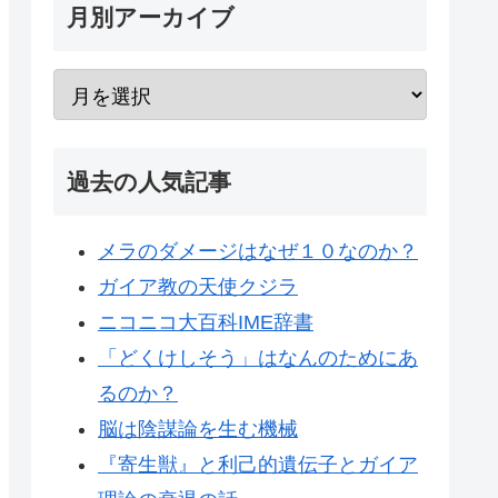
月別アーカイブ
過去の人気記事
メラのダメージはなぜ１０なのか？
ガイア教の天使クジラ
ニコニコ大百科IME辞書
「どくけしそう」はなんのためにあ
るのか？
脳は陰謀論を生む機械
『寄生獣』と利己的遺伝子とガイア