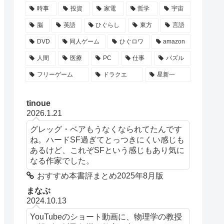
時事
投資
家電
哲学
宇宙
脳
英語
ひぐらし
東方
言語
DVD
同人ゲーム
ひぐロワ
amazon
人間
医療
PC
仕事
パズル
フリーゲーム
ドラクエ
星新一
tinoue
2026.1.21
グレッグ・ベアもうなくなられてたんです
ね。ハードSF過ぎてとっつきにくい感じも
あるけど、これぞSFという感じもあり気に
なる作家でした。
おすすめ本書評まとめ2025年8月版
まなぶ
2024.10.13
YouTubeのショート動画に、物理学の教授