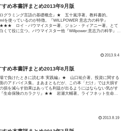
すすめ本書評まとめ2013年9月版
ログラミング言語の基礎概念』★ 五十嵐淳著。教科書的。
amlを使っているのが特徴。『WILLPOWER 意志力の科学』
★★★ ロイ・バウマイスター著、ジョン・ティアニー著。とて
白くて役に立つ。バウマイスター他『Willpower:意志力の科学』：
ん、ヤル気の科学よりいいなあ。 - 山形浩生 の「経済のトリセ
『インターネット財務情報システム―XML技術とXBRLデータ標準
..
2013.9.4
すすめ本書評まとめ2013年8月版
場で負けたときに読む本 実践編』★ 山口祐介著。投資に関する
面のアドバイス集。まあまともだが、この本「だけ」では大損す
の損を減らす効果はあっても利益が出るようにはならない気がす
『生命保険のカラクリ』★★ 岩瀬大輔著。ライフネット生命の
しても面白いし、なにも考えずに生命保険に入っている人には見
の機会になるかも。『働かないって、ワクワクしない?』★ アニ
J・ゼリンスキー著。...
2013.8.19