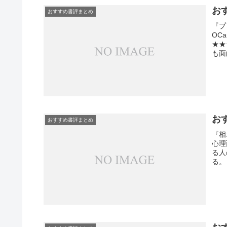
お
おすすめ書評まとめ
『プ
OC
★★
も面
うー
ツ」
を用.
お
おすすめ書評まとめ
『相
心理
る人
る。
話と
直し
ー・