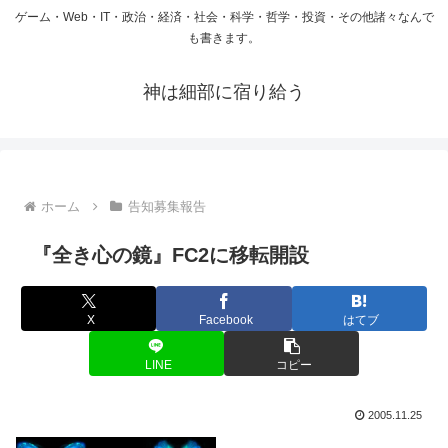
ゲーム・Web・IT・政治・経済・社会・科学・哲学・投資・その他諸々なんで
も書きます。
神は細部に宿り給う
ホーム
告知募集報告
『全き心の鏡』FC2に移転開設
X
Facebook
はてブ
LINE
コピー
2005.11.25