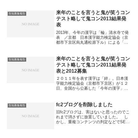
来年のことを言うと鬼が笑うコン
告知募集報告
テスト略して鬼コン2013結果発
表
2013年、今年の漢字は「輪」清水寺で発
表 ／京都 日本漢字能力検定協会（京
都市下京区烏丸通松原下ル）による「今
年の漢字」が12月12日、清水寺本堂で発
表された。同寺の森清範貫主が揮毫（き
ごう）した。（烏丸経済新聞） 今年で
来年のことを言うと鬼が笑うコン
告知募集報告
19回目となる同イベント。全国に設置し
テスト略して鬼コン2011結果発
た応募箱やはがき、インターネットを通
表と2012募集
じて、11月1日から12月5日まで「今年の
世相を表す漢字」を募集した。今年は初
２０１１年を表す漢字は「絆」。日本漢
めて、中国、台湾、ベトナムなどの海外
字能力検定協会（京都市下京区）が１２
からの応募も受け付けた。 2013年の
日、全国から公募した「今年の漢字」を
「今年の漢字」には「輪」が選ばれた。
発表した。世界遺産・清水寺（同市東山
2020年の東京五輪招致などが理由に挙げ
区）で、森清範（せいはん）貫主（かん
られた。2位以下は「楽」「倍」などの漢
す）が巨大な和紙に墨で書き上げた。
fc2ブログを削除しました
告知募集報告
字が続いた。 揮毫された漢字は今年1年
東日本大震災や台風被害に揺れた今年１
の出来事を清め、来年の幸せを願う目的
旧fc2ブログは、害はないと思ったのでこ
年を反映し、２位は「災」、３位は
で清水寺「奥の院」に奉納される。12月
れまで消さずに放置していました。 し
「震」と続いた。「今年の漢字」は阪神
13日から同31日正午まで清水寺本堂で一
かし、重複コンテンツの判定などでSEO
大震災が起きた１９９５年の「震」に始
般公開する予定。(2013年、今年の漢字は
的にマイナスがあることが確からしくな
まり、今年で１７回目。（岡田匠）
「輪」清水寺で発表 ／京都 （みんなの
ってきたので、考えを変えて削除しまし
（asahi.com（朝日新聞社）：今年の漢字
経済...
た。 ちなみに向こうにあったコンテン
は「絆」 - 社会） こんなん予想できる