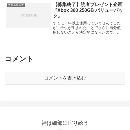
ツは、以前からすべてここに移してあり
【募集終了】読者プレゼント企画
か！ 出来レース許せんやり直しを要求
告知募集報告
ますのでこれによって見られなくなるも
するー！HN予想細草『反』ブリキの
『Xbox 360 250GB バリューパッ
のはないはずです。参考までに。
『嵐』木戸孝紀『信』oryza『地』 とい
ク』
うわけで当然のように全員玉砕。しか
し、前回のコメント欄まで考え合わせる
すでに一年以上使用していませんでした
とけっこう惜しいとも言えるかな。
が、子供が生まれたことでさらに当分使
oryzaさんの『地』はもちろん震災、ブリ
用しないことが決定的になったので、読
キのさんの『嵐』も台風10号で本当にあ
者プレゼントにかけることにしまし
ったし。「なんとなくプラスにも...
た。 購入は2012年12月。カオスヘッド
ノアぐらいしかやったおぼえがないの
で、ほとんど使用していません。ハード
ディスクの内容を消すために起動したの
コメント
で、動作は確認済みです。 セット内容
はAmazonで見られるもので間違いありま
せん。Forza Motorsport 4 Essential
Editionも入っています。ついてないのは
コメントを書き込む
コントローラの単三電池2本だけだと思い
ます。 Hulu 1ヶ月無料トライアルコー
ド、SkyrimのDLコードも未使用です。た
だし今でも有効かどうかは知りませ
ん。 ハードディスクの内容はもちろん
全部消しています。マイクロソフトアカ
ウントへのデバイス登録は最初からして
いないので、シリアル番号関連の面倒は
ないと思います。読者プレゼ...
神は細部に宿り給う