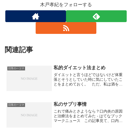
木戸孝紀をフォローする
関連記事
私的ダイエット法まとめ
日常の一コマ
ダイエットと言うほどではないけど体重
落とそうとしていた時に気にしていたこ
とをまとめておく。 ただ、私は酒をま
ったく飲まない（飲めない）という、大
きなアドバンテージ――この文脈では
――があるので、あまり参考にならない
かもしれないが。 ダイエットという
私のサプリ事情
日常の一コマ
と、まず絶食を連想するけど、そんなの
これで痛みとさようなら？口内炎の原因
うまくいくはずがない。食べない、ある
と治療法をまとめてみた - はてなブック
いは食べる量を減らすだけで痩せようと
マークニュース この記事見て、口内炎
いう考えは、絶対に不可能である。 食
というものを数年間まったく経験してい
えずに継続的に体重が減少していくとい
ないことに気がついた。昔はそれなりに
うのは、そのままでは遠からず死ぬとい