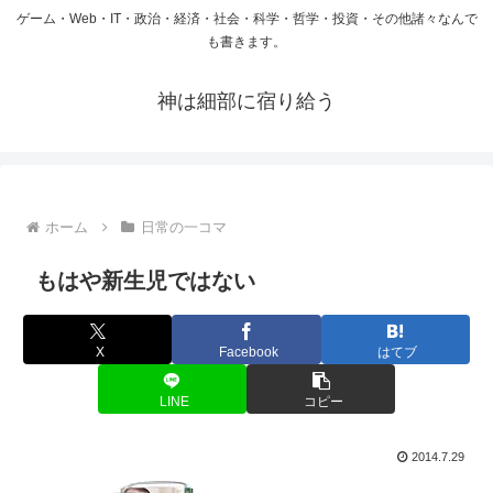
ゲーム・Web・IT・政治・経済・社会・科学・哲学・投資・その他諸々なんで
も書きます。
神は細部に宿り給う
ホーム
日常の一コマ
もはや新生児ではない
X
Facebook
はてブ
LINE
コピー
2014.7.29