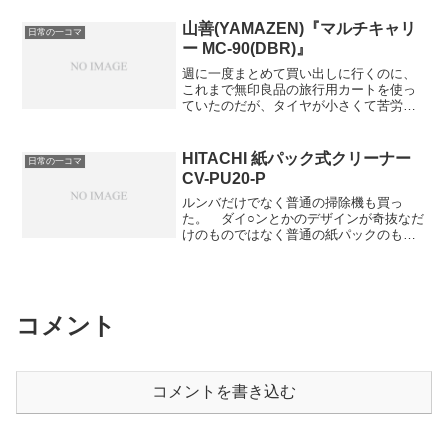
なっていたような気がするが。 これ
うことであり、それで心身ともに健康を
は、おそらくマルチビタミンのサプリの
山善(YAMAZEN)『マルチキャリ
保っていられるとしたら、そのこと自体
日常の一コマ
効果ではないかと思われる。いま飲んで
が、すでに心か身体のどちらかが異常な
ー MC-90(DBR)』
るサプリは以下の通り。*1サプリ分量マ
証拠である。 自分が気にしていたこと
週に一度まとめて買い出しに行くのに、
ルチビタミン目安×1カルシウムMg目安
は大きくまとめるとたったの2つだけ。適
これまで無印良品の旅行用カートを使っ
×1/2亜鉛目安×1DHA目安×1/3 一応生物
当な時間に三食ちゃんと腹八分目で食べ
ていたのだが、タイヤが小さくて苦労し
学専門だった私が、それなりに考えて、
る基礎代謝と消化にかかるカロリーを意
ていた。子供ができて買い物の量が増え
かつ自己人体実験しながら選択したもの
識する 前半はどこでも言われている本
てきたので最近特に。 そこで一度ゼロ
なので、元から特に病気でない男性の標
当に当たり前のこと。不規則な生活をし
ベースで考え直して良いソリューション
準的な健康増進用として、参考にしても
HITACHI 紙パック式クリーナー
ていたり、...
日常の一コマ
がないか探したら、アウトドア用にこう
らってもいいのではないかと。*2*1：費
CV-PU20-P
いうキャリーがあるということがわか
用は70円/日。年間25500円ぐらい。*2：
り、試してみようと買ってみた。 結論
免責事項はWikipediaに準ずる。おまけ
ルンバだけでなく普通の掃除機も買っ
から言うととても良い。従来のカートの
シレンタイムアタック大会面白い。ニコ
た。 ダイ○ンとかのデザインが奇抜なだ
他にリュックとエコバッグひとつかふた
生の可能性を感じる。【ニコニコ動画】
けのものではなく普通の紙パックのもの
つ必要だった容量が、すべて一つのカー
【SFCシレン】【ニコ生】ゲイズ先生
を。 昔使っていたものに比べてヘッド
トに収まる。しかも、タイヤの径が大き
の...
の操作性がずいぶん良くなっているよう
いので多少舗装がでこぼこしているとこ
な気がする。 ちなみに21500円也。おま
ろも一切気にせず運べる。
け【ニコニコ動画】【Minecraft】マイン
クラフト・サガ２ Part3.5番外編
コメント
コメントを書き込む