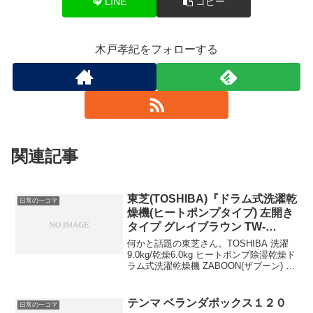
LINE
コピー
木戸孝紀をフォローする
関連記事
東芝(TOSHIBA)『ドラム式洗濯乾
日常の一コマ
燥機(ヒートポンプタイプ) 左開き
タイプ グレイブラウン TW-
117X5L(T)』
何かと話題の東芝さん。TOSHIBA 洗濯
9.0kg/乾燥6.0kg ヒートポンプ除湿乾燥ド
ラム式洗濯乾燥機 ZABOON(ザブーン) ピ
ュアホワイト TW-Z360L(W) 前のこれの
乾燥機能が完全にぶっ壊れたので交換。
色以外の目立った違いは、電源ON/OFF
テンマ ベランダボックス１２０
日常の一コマ
以外のボタンがタッチパネル式になった