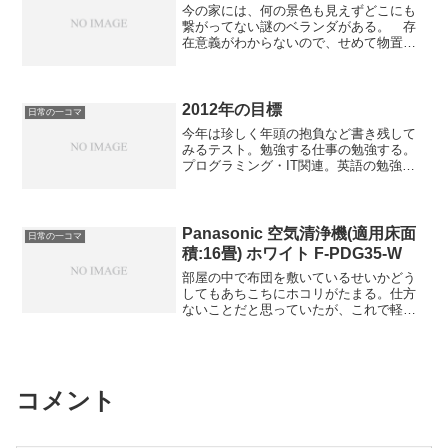
今の家には、何の景色も見えずどこにも
ことぐらい。 一般家庭平均よりもハー
繋がってない謎のベランダがある。 存
ドに使ってそうであるとはいえ、前のが5
在意義がわからないので、せめて物置代
年に満たずで壊れたので、今回は5年延長
わりにならないかと思ってこういうのを
保証にも入っておいた。 前回「送料設
買ってみた。避難経路にもならないので
置台込で105000」だったのに対し、今回
問題ないだろう。 完全密封にはならな
は延長保証約8000円を別にしても、約18
いので湿ったらアウトなものはダメそう
2012年の目標
万円もした。なぜか知らんが、前回は家
日常の一コマ
だが、それ以外なら大丈夫そうだ。おま
電が安い時期だったそうな。 前回・今
今年は珍しく年頭の抱負など書き残して
け 建築つながり。赤面の人も引退
回ともにカカクコムでちゃんと調べたか
みるテスト。勉強する仕事の勉強する。
か……。【ニコニコ動画】【minecraft】
ら嘘ではないのだと思うが、なぜだろ
プログラミング・IT関連。英語の勉強す
赤面しつつ帰ってきたよ【ゆっくり】
う。
る。TOEIC半年に一回継続して700代後半
目指す。経済の勉強する。投資とか金融
とか。婚活する一昨年の誕生日にも言っ
たけどまだほとんどしてねえ。できれば
Panasonic 空気清浄機(適用床面
日常の一コマ
30代前半までになんとか……。趣味する
積:16畳) ホワイト F-PDG35-W
勉強かねてなんか趣味プログラミングの
部屋の中で布団を敷いているせいかどう
プロジェクトひとつ以上やる。ここの更
してもあちこちにホコリがたまる。仕方
新頻度もひどいことになってるので定期
ないことだと思っていたが、これで軽減
的に更新する。当面ガイア教シリーズの
するかもと思って買ってみた。12214円
続き中心に。まあそれだけでも一年では
也。 空気清浄機というものは、フィル
終わらなさそうだが。おまけ ゆっくり
タを除けば単にファンのついた箱なの
人気は安定してるなあ。【ニコニコ動
で、これでもまだ高いのではないかと疑
画】ゆっくり実況プレイOF THE YEAR
うのだが、まあいいか。冬が終われば花
2011 前編
コメント
粉症シーズンも来ることだし。おまけ
【ニコニコ動画】東方風神録「神々が恋
した幻想郷」アイリッシュ楽器等で演奏