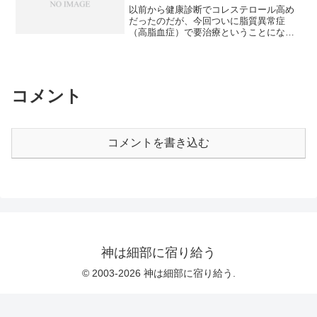
以前から健康診断でコレステロール高め
はバカげている。むしろ楽しく喜んで感
だったのだが、今回ついに脂質異常症
謝しながら書くべきなのだ。おまけ【ニ
（高脂血症）で要治療ということになっ
コニコ動画】超組曲『ニコニコ動画』
た。 食事改善をしても正常値までいか
なかったので、クレストールという薬を
飲むことになった。 食事はそれ以前か
ら比較的健康的なものを摂っているはず
だし、同じ薬をもらっている親族もいる
コメント
ので、体質的なものなのだろうか。 し
かし、これ一生飲まないといかんのだろ
うか。それでも知らないうちに心筋梗塞
や脳梗塞になるよりはいいが。クレスト
コメントを書き込む
ール（ロスバスタチン）の作用機序と副
作用|脂質異常症 | やさしい薬の説明書ロ
スバスタチン:クレストール
神は細部に宿り給う
© 2003-2026 神は細部に宿り給う.