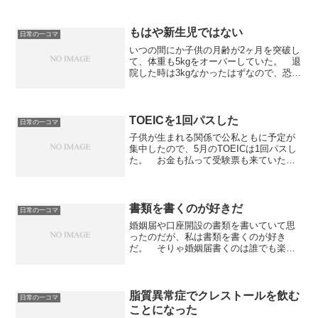
もはや新生児ではない
日常の一コマ
いつの間にか子供の月齢が2ヶ月を突破し
て、体重も5kgをオーバーしていた。 退
院した時は3kgなかったはずなので、恐る
べき成長速度だ。 パンパースも新生児
サイズが小さくなってSサイズに変えた。
TOEICを1回パスした
日常の一コマ
子供が生まれる関係で公私ともに予定が
集中したので、5月のTOEICは1回パスし
た。 お金も払って受験票も来ていたの
でもったいないが、仕方ない。次の11月
はたぶん行けるだろう。
書類を書くのが好きだ
日常の一コマ
婚姻届や口座開設の書類を書いていて思
ったのだが、私は書類を書くのが好き
だ。 そりゃ婚姻届書くのは誰でも楽し
いだろう、というレベルの話ではな
い。 書類を書くのは何のためかを考え
てみるとよい。それを見て誰かが仕事を
する――何か自分の代わりに面倒くさい
脂質異常症でクレストールを飲む
日常の一コマ
作業をやってくれる――ためだ。 それ
ことになった
を思えば書類を書くのを面倒くさがるの