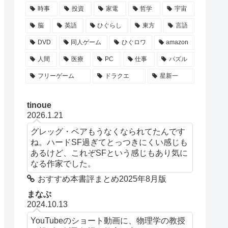
時事
投資
家電
哲学
宇宙
脳
英語
ひぐらし
東方
言語
DVD
同人ゲーム
ひぐロワ
amazon
人間
医療
PC
仕事
パズル
フリーゲーム
ドラクエ
星新一
tinoue
2026.1.21
グレッグ・ベアもうなくなられてたんです
ね。ハードSF過ぎてとっつきにくい感じも
あるけど、これぞSFという感じもあり気に
なる作家でした。
おすすめ本書評まとめ2025年8月版
まなぶ
2024.10.13
YouTubeのショート動画に、物理学の教授