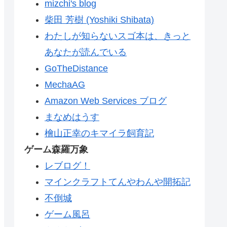
mizchi's blog
柴田 芳樹 (Yoshiki Shibata)
わたしが知らないスゴ本は、きっと
あなたが読んでいる
GoTheDistance
MechaAG
Amazon Web Services ブログ
まなめはうす
檜山正幸のキマイラ飼育記
ゲーム森羅万象
レブログ！
マインクラフトてんやわんや開拓記
不倒城
ゲーム風呂