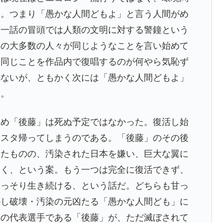
た。つまり「愚かな人間どもよ」と言う人間がめ
第一話の冒頭では人類の文明に対する警鐘という
世の大多数の人々が同じようなことを言い始めて
と同じことを作品内で復唱するのが何やら気恥ず
れないが、ともかく次には「愚かな人間どもよ」
る。
め「後藤」は死ぬ予定ではなかった。復活し始
タスタ帰ってしまうのである。「後藤」のその後
したものの、汚染された日本を嫌い、巨大な翼に
ゆく、という案。もう一つは完全に復活できず、
ひっそり生き続ける、という話だ。どちらも甘っ
かし破壊・汚染の元凶たる「愚かな人間ども」に
」の代表選手である「後藤」が、ただ滅ぼされて