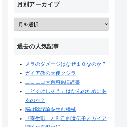
月別アーカイブ
過去の人気記事
メラのダメージはなぜ１０なのか？
ガイア教の天使クジラ
ニコニコ大百科IME辞書
「どくけしそう」はなんのためにあ
るのか？
脳は陰謀論を生む機械
『寄生獣』と利己的遺伝子とガイア