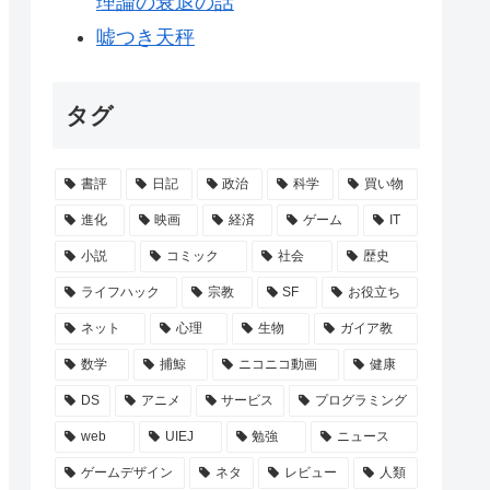
理論の衰退の話
嘘つき天秤
タグ
書評
日記
政治
科学
買い物
進化
映画
経済
ゲーム
IT
小説
コミック
社会
歴史
ライフハック
宗教
SF
お役立ち
ネット
心理
生物
ガイア教
数学
捕鯨
ニコニコ動画
健康
DS
アニメ
サービス
プログラミング
web
UIEJ
勉強
ニュース
ゲームデザイン
ネタ
レビュー
人類