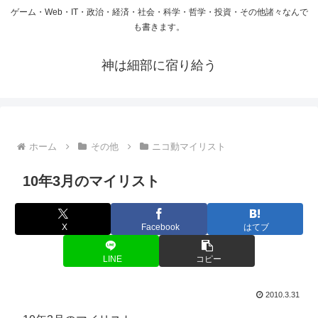
ゲーム・Web・IT・政治・経済・社会・科学・哲学・投資・その他諸々なんで
も書きます。
神は細部に宿り給う
ホーム
その他
ニコ動マイリスト
10年3月のマイリスト
X
Facebook
はてブ
LINE
コピー
2010.3.31