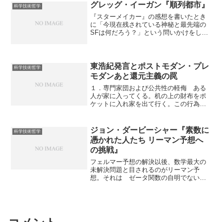
応しておかないと。 Appleのビートルズ
グレッグ・イーガン『順列都市』
科学技術哲学
コーの直後だったからか、これもズコー
『スターメイカー』の感想を書いたとき
とか言ってる人がいるけど、これは全然
に「今現在残されている神秘と最先端の
ズコーじゃないよ。これはすごいニュー
SFは何だろう？」という問いかけをし
スですよ。 どのくらいすごいかという
た。 あの時は単なる締めの言葉として
と「SFの中だけの存在だった珪素生物が
深く考えずに適当に書いたのだが、自分
実際に発見された！」の、まあ1/16ぐら
で気になってきてしまったので調べたと
いの感覚かな。フェルミのパラドックス
ころ最先端のSFの候補の1つであるらし
東浩紀発言とポストモダン・プレ
とか、生命全般に対する認識にもモロに
科学技術哲学
い。読んでみたら確かに面白い。一級
関わってくる非常に面白い話ですよ。
モダンあと還元主義の罠
品。 セルオートマトンに関する知識が
あと、ネタバレになるからどれかまでは
１．専門家団および公共性の軽侮 ある
あった方がより楽しめそうなので、『ラ
言わないけど、グレッグ・イーガン
人が家に入ってくる。机の上の財布をポ
イフゲイムの宇宙』を先に読んでおくと
『TAP』の中に異質生物ネタの結構面白
ケットに入れ家を出て行く。この行為は
いいかも。あつらえたようにぴったりの
い短編があった。確か元素じゃなくて異
正当か？ この問いには、イエスと答え
内容だ。 ただ、確かに面白い最先端の
質な塩基だったけど。おまけ モノ子で
るのもノーと答えるのも馬鹿げている。
SFなんだろうけど、ここでいう“神秘”と
異質生物というと。【ニコニコ動画】
その家がその人の家であるか、そうでな
はちょっと違いそう。 話の中心となっ
【ゆ...
ジョン・ダービーシャー『素数に
科学技術哲学
いかによる。前者ならその人は財布を忘
てる「コピー」やセルオートマトンにつ
憑かれた人たち リーマン予想へ
れた人であり、後者ならその人は空き巣
いては別に、知性や精神がアルゴリズム
の挑戦』
だ。その前提を知らないままでは正当も
で代替可能であろうということも、セル
不当もありえない。何の話かといえば、
オートマトンが万能チューリングマシン
フェルマー予想の解決以後、数学最大の
東浩紀の渦状言論: 歴史認識問題について
になりえて、チューリングマシンでも進
未解決問題と目されるのがリーマン予
いくつか これの話。例によって出遅れ
化の複雑性は再現できることも、神秘ど
想。それは ゼータ関数の自明でない零
ているため、もはやあまり言うべきこと
ころか現在すでに当たり前の話なわけだ
点の実数部は全て1/2である というもの
は残ってない気がするが、残った部分に
し。...
である……が、見ての通り定義だけでも
ちょっと興味のある部分があるので、ま
専門用語がいっぱい出てきて、フェルマ
ずはそこ以外の部分の整理、地ならしに
ー予想と違って簡単な言葉で表現する方
努めよう。 医者団が執刀中の手術室に
法がないのが最大の弱点。 この本の中