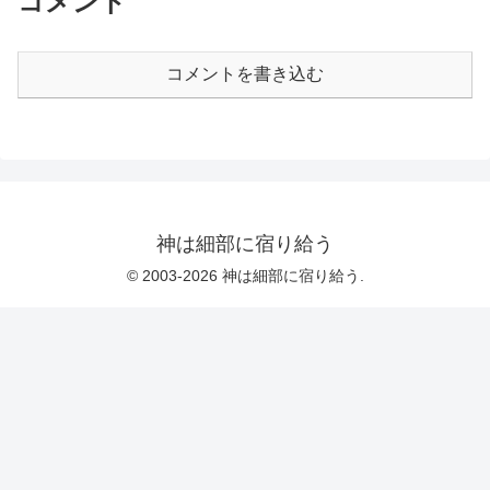
コメント
物理学者がいきなり入ってきて「人体な
に出てくる数式を理解するには最低でも
んて原子の塊に過ぎないのにわかってな
大学の講義レベルの数学（複素関数論と
いお前ら馬鹿」と言ったら叩き出されて
か解析学）が必要になる。少なくとも高
も仕方がないと大抵の人は思うだろう。
校で複素数について勉強していなければ
医学と物理学を歴史学とポストモダン的
コメントを書き込む
大意を取るのも難しいと思われる。 前
認識...
に上げたフェルマー予想の本で未解決問
題として取り上げられていないのもそれ
が原因であろう。それでもいいという人
は文句なくおすすめ。おまけ 定番オチ
だがリーマン違い。【ニコニコ動画】
【初音ミク】 サラリーマンのうた【オリ
ジナル曲】
神は細部に宿り給う
© 2003-2026 神は細部に宿り給う.