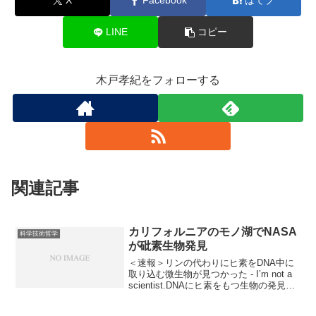
X
Facebook
はてブ
LINE
コピー
木戸孝紀をフォローする
関連記事
カリフォルニアのモノ湖でNASA
科学技術哲学
が砒素生物発見
＜速報＞リンの代わりにヒ素をDNA中に
取り込む微生物が見つかった - I’m not a
scientist.DNAにヒ素をもつ生物の発見｜
むしブロ 分子生物学やってた者として
は、このニュースだけは一言だけでも反