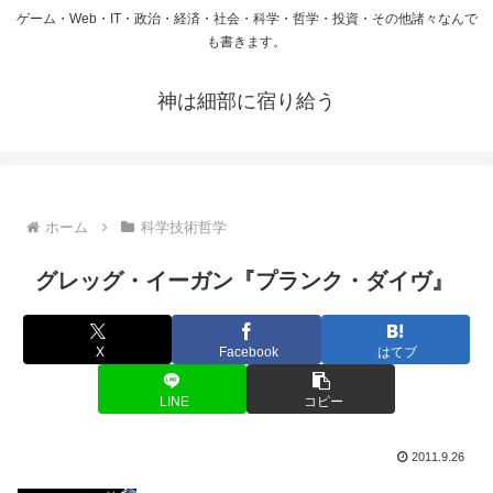
ゲーム・Web・IT・政治・経済・社会・科学・哲学・投資・その他諸々なんで
も書きます。
神は細部に宿り給う
ホーム
科学技術哲学
グレッグ・イーガン『プランク・ダイヴ』
X
Facebook
はてブ
LINE
コピー
2011.9.26