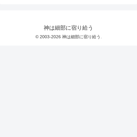
判断するようなものだ。 少なくとも極
端に散らかっていたり曲がりくねったり
していないことは確実だろうから、全く
何の情報も得られないというわけではな
いにしても、ナンセンスであることには
違いない。 Dvoark配列...
神は細部に宿り給う
© 2003-2026 神は細部に宿り給う.