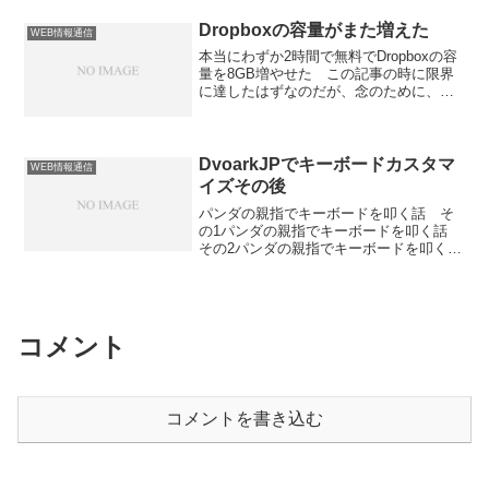
い。私の使っているATOKはそもそもそれ
ってみた その１
なりに賢い上に長年の使用で辞書が自分
Dropboxの容量がまた増えた
WEB情報通信
用にカスタマイズされてきているから
本当にわずか2時間で無料でDropboxの容
だ。 ただGoogleはIMEを作らないのか
量を8GB増やせた この記事の時に限界
な？ という疑問が頭に浮かんだ。 調
に達したはずなのだが、念のために、
べたらこのAjaxを使ったIMEの作者が
Dropboxと紙copiの組み合わせは最強かも
Google社員らしいということだけど、そ
しれん の中のリンクも自分の紹介リン
のものずばりのGoogle IMEにあたるもの
クに変えておいた。 そうしたら、
はまだないらしい。 IMEのような自然
Dropboxのボーナス限界の拡張（？）と同
DvoarkJPでキーボードカスタマ
言語処理はGoogleの得意中の得意のはず
WEB情報通信
時に、紙copi Blog: 紙copi × クラウドで
だし、需要は確実にあるだろうし、
イズその後
快適な情報共有 の、紙copiの公式ブロ
google検索やgmailなどの性能からして変
パンダの親指でキーボードを叩く話 そ
グにエントリが取り上げられるというす
換効率ももっとよくできそうだし、各ユ
の1パンダの親指でキーボードを叩く話
ごい偶然が発生し、また一気に容量が増
ーザーの入力・登録を元に自動的に単語
その2パンダの親指でキーボードを叩く
えた。お友達をご紹介することで、ボー
や変換規則を学習して賢くなるというよ
話 その3 上のような話を書いてからず
ナスとして最大 16 GB の容量を獲得でき
うなこともできそうだ。 あったら...
いぶん経ったが、結局わずかな修正を追
ます。これまでに 16 GB を獲得していま
加したのみでDvoarkJPを使い続けてい
す。 現在このような状況で、限界が
る。 理由は1つ。とにかく快適だから
18.25GBになった。 とはいえ、元から
だ。人間“楽だ”という利点には抵抗できな
フリーの2GBも使い切っていないので、
コメント
いものがある。QWERTYがとりわけ遅い
事実上まったく意味はないのだが。 こ
というのはデマというのは当時から知っ
れだけあれば少し違う使い方もできるの
ていたけれど、それはあまり関係がな
だろうか？おまけ バイラルマーケティ
い。 「キー配列の良さ」を「タイピン
ングつなが...
コメントを書き込む
グコンテストの最高記録」で判断するの
は、たとえるなら「オフィスルームの良
さ」を「ウサイン・ボルトが端から端ま
で何秒で駆け抜けられるか」に基づいて