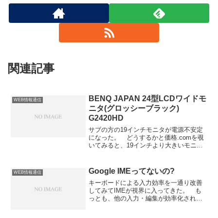
関連記事
BENQ JAPAN 24型LCDワイドモ
WEB情報通信
ニタ(グロッシーブラック)
G2420HD
サブの方の19インチモニタが電源不安定
になった。 どうするかと価格.comを覗
いてみると、19インチより大きいモニタ
でも、ずいぶん安い。 19インチを修理
するより早いだろうし、これを18600円で
購入した。 メインに持って行って、以
Google IMEってないの?
WEB情報通信
前買った22インチをサブにする。これ
キーボードによる入力効率を一通り改善
で、1920×10801680×1050 の2画面。今
してみてIMEが視界に入ってきた。 も
のところ特にトラブルもないし、とても
っとも、他の入力・編集が効率化された
いい感じ。おまけ 技術はどんどん進歩
分相対的に目立つようになってきたと言
していくなあ……。【ニコニコ動画】
うだけで、不満があるという意味ではな
【PC-8001】レトロゲームをいろいろや