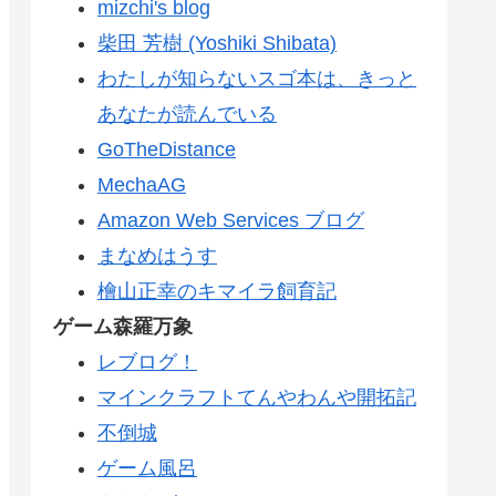
mizchi's blog
柴田 芳樹 (Yoshiki Shibata)
わたしが知らないスゴ本は、きっと
あなたが読んでいる
GoTheDistance
MechaAG
Amazon Web Services ブログ
まなめはうす
檜山正幸のキマイラ飼育記
ゲーム森羅万象
レブログ！
マインクラフトてんやわんや開拓記
不倒城
ゲーム風呂