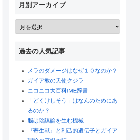
月別アーカイブ
過去の人気記事
メラのダメージはなぜ１０なのか？
ガイア教の天使クジラ
ニコニコ大百科IME辞書
「どくけしそう」はなんのためにあ
るのか？
脳は陰謀論を生む機械
『寄生獣』と利己的遺伝子とガイア