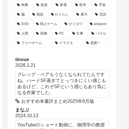
時事
投資
家電
哲学
宇宙
脳
英語
ひぐらし
東方
言語
DVD
同人ゲーム
ひぐロワ
amazon
人間
医療
PC
仕事
パズル
フリーゲーム
ドラクエ
星新一
tinoue
2026.1.21
グレッグ・ベアもうなくなられてたんです
ね。ハードSF過ぎてとっつきにくい感じも
あるけど、これぞSFという感じもあり気に
なる作家でした。
おすすめ本書評まとめ2025年8月版
まなぶ
2024.10.13
YouTubeのショート動画に、物理学の教授