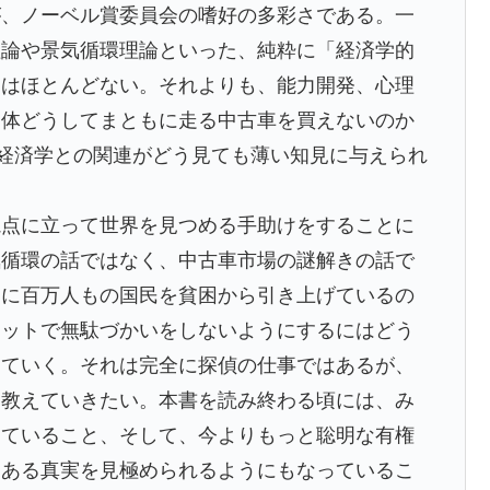
、ノーベル賞委員会の嗜好の多彩さである。一
理論や景気循環理論といった、純粋に「経済学的
スはほとんどない。それよりも、能力開発、心理
一体どうしてまともに走る中古車を買えないのか
る経済学との関連がどう見ても薄い知見に与えられ
点に立って世界を見つめる手助けをすることに
気循環の話ではなく、中古車市場の謎解きの話で
月に百万人もの国民を貧困から引き上げているの
ケットで無駄づかいをしないようにするにはどう
じていく。それは完全に探偵の仕事ではあるが、
も教えていきたい。本書を読み終わる頃には、み
っていること、そして、今よりもっと聡明な有権
にある真実を見極められるようにもなっているこ