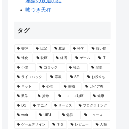
理論の衰退の話
嘘つき天秤
タグ
書評
日記
政治
科学
買い物
進化
映画
経済
ゲーム
IT
小説
コミック
社会
歴史
ライフハック
宗教
SF
お役立ち
ネット
心理
生物
ガイア教
数学
捕鯨
ニコニコ動画
健康
DS
アニメ
サービス
プログラミング
web
UIEJ
勉強
ニュース
ゲームデザイン
ネタ
レビュー
人類