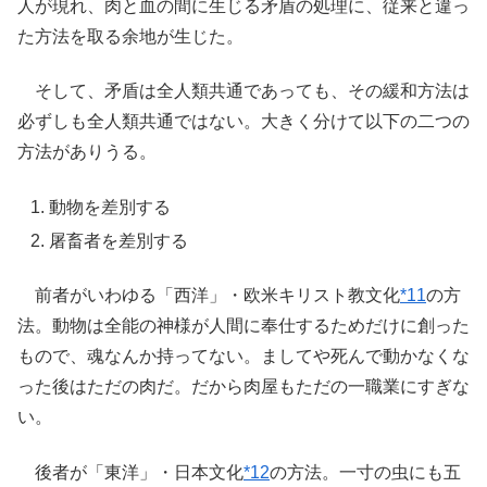
人が現れ、肉と血の間に生じる矛盾の処理に、従来と違っ
た方法を取る余地が生じた。
そして、矛盾は全人類共通であっても、その緩和方法は
必ずしも全人類共通ではない。大きく分けて以下の二つの
方法がありうる。
動物を差別する
屠畜者を差別する
前者がいわゆる「西洋」・欧米キリスト教文化
*11
の方
法。動物は全能の神様が人間に奉仕するためだけに創った
もので、魂なんか持ってない。ましてや死んで動かなくな
った後はただの肉だ。だから肉屋もただの一職業にすぎな
い。
後者が「東洋」・日本文化
*12
の方法。一寸の虫にも五