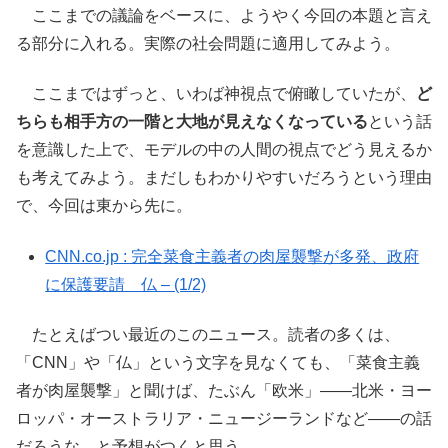
ここまでの議論をベースに、ようやく今回の本題と言え
る部分に入れる。実際の社会問題に適用してみよう。
ここまではずっと、いわば神視点で俯瞰していたが、
ど
ちらも相手方の一階と大地が見えなくなっている
という話
を意識した上で、モデルの中の人間の視点でどう見えるか
も考えてみよう。まだしもわかりやすいだろうという理由
で、今回は東から先に。
CNN.co.jp : 完全菜食主義者の肉屋襲撃が多発、政府
に保護要請 仏 – (1/2)
たとえばつい最近のこのニュース。読者の多くは、
「CNN」や「仏」という文字を見なくても、「菜食主義
者が肉屋襲撃」と聞けば、たぶん「欧米」――北米・ヨー
ロッパ・オーストラリア・ニュージーランドなど――の話
だろうな、と予想がつくと思う。