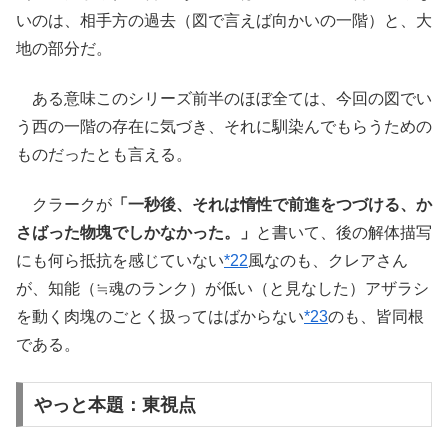
いのは、相手方の過去（図で言えば向かいの一階）と、大
地の部分だ。
ある意味このシリーズ前半のほぼ全ては、今回の図でい
う西の一階の存在に気づき、それに馴染んでもらうための
ものだったとも言える。
クラークが
「一秒後、それは惰性で前進をつづける、か
さばった物塊でしかなかった。」
と書いて、後の解体描写
にも何ら抵抗を感じていない
*22
風なのも、クレアさん
が、知能（≒魂のランク）が低い（と見なした）アザラシ
を動く肉塊のごとく扱ってはばからない
*23
のも、皆同根
である。
やっと本題：東視点