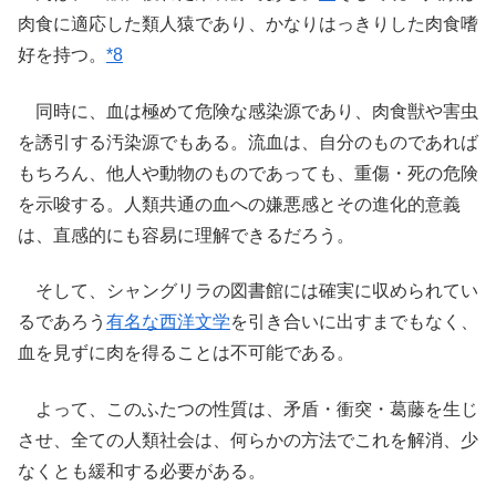
肉食に適応した類人猿であり、かなりはっきりした肉食嗜
好を持つ。
*8
同時に、血は極めて危険な感染源であり、肉食獣や害虫
を誘引する汚染源でもある。流血は、自分のものであれば
もちろん、他人や動物のものであっても、重傷・死の危険
を示唆する。人類共通の血への嫌悪感とその進化的意義
は、直感的にも容易に理解できるだろう。
そして、シャングリラの図書館には確実に収められてい
るであろう
有名な西洋文学
を引き合いに出すまでもなく、
血を見ずに肉を得ることは不可能である。
よって、このふたつの性質は、矛盾・衝突・葛藤を生じ
させ、全ての人類社会は、何らかの方法でこれを解消、少
なくとも緩和する必要がある。