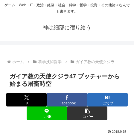
ゲーム・Web・IT・政治・経済・社会・科学・哲学・投資・その他諸々なんで
も書きます。
神は細部に宿り給う
ホーム
科学技術哲学
ガイア教の天使クジラ
ガイア教の天使クジラ47 ブッチャーから
始まる屠畜時空
X
Facebook
はてブ
LINE
コピー
2018.9.15