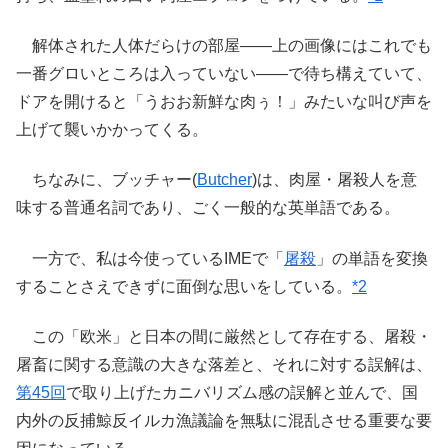
解体された人体だらけの部屋――上の画像にはこれでも
一番グロいところは入っていない――で待ち構えていて、
ドアを開けると「うおお新鮮な肉ぅ！」みたいな叫び声を
上げて襲いかかってくる。
ちなみに、ブッチャー(
Butcher
)は、肉屋・屠殺人を意
味する普通名詞であり、ごく一般的な英単語である。
一方で、私は今使っているIMEで「
屠殺
」の単語を変換
することさえできずに面倒な思いをしている。
*2
この「欧米」と日本の間に厳然として存在する、屠殺・
屠畜に関する意識の大きな落差と、それに対する誤解は、
第45回
で取り上げたカニバリズム感の誤解と並んで、国
内外の反捕鯨反イルカ漁議論を無駄に混乱させる重要な要