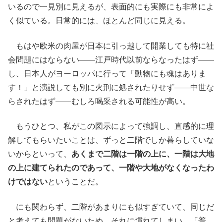
いるので一見別に見えるが、表面的にも実際にも非常によ
く似ている。日常的には、ほとんど同じに見える。
もはや欧米の肉屋が日本に引っ越して開業しても特に社
会問題にはならない――江戸時代以前ならなったはず――
し、日本人がヨーロッパに行って「動物にも魂はありま
す！」と演説しても別に火刑に処されたりせず――中世な
らされたはず――むしろ喝采される可能性が高い。
もうひとつ、私がこの図示によって強調し、直感的に理
解してもらいたいことは、ずっと二階でしか暮らしていな
いからといって、
あくまで二階は一階の上に、一階は大地
の上に建てられたのであって、一階や大地がなくなったわ
けではない
ということだ。
にも関わらず、二階があまりにも似すぎていて、同じだ
と考えても問題がないため、それに慣れてしまい、「普