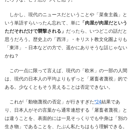
しかし、現代のニュースだということや「菜食主義」と
いう単語すらいったん忘れて、単に
「肉屋が肉屋だという
ただそれだけで襲撃される」
だったら、いつどこの話だと
思うだろう。歴史上の「西洋」・キリスト教文化圏よりも
「東洋」・日本などの方で、遥かにありそうな話じゃない
かね？
この一点に限って言えば、現代の「欧米」の一部の人間
は、現代の日本人の平均よりもずっと「屠畜者蔑視」的で
ある。少なくともそう見えることは否定できない。
これが「動物蔑視の否定」が行きすぎた
*24
結果であ
り、日本人がその言葉から通常連想する「屠畜者蔑視」と
は違うことを、表面的には一見そっくりでも中身は「別の
生き物」であることを、たぶん私たちはもう理解できる。