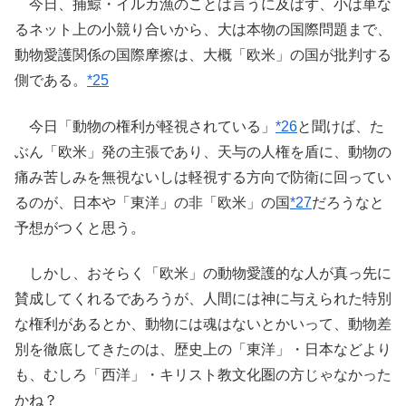
今日、捕鯨・イルカ漁のことは言うに及ばず、小は単な
るネット上の小競り合いから、大は本物の国際問題まで、
動物愛護関係の国際摩擦は、大概「欧米」の国が批判する
側である。
*25
今日「動物の権利が軽視されている」
*26
と聞けば、た
ぶん「欧米」発の主張であり、天与の人権を盾に、動物の
痛み苦しみを無視ないしは軽視する方向で防衛に回ってい
るのが、日本や「東洋」の非「欧米」の国
*27
だろうなと
予想がつくと思う。
しかし、おそらく「欧米」の動物愛護的な人が真っ先に
賛成してくれるであろうが、人間には神に与えられた特別
な権利があるとか、動物には魂はないとかいって、動物差
別を徹底してきたのは、歴史上の「東洋」・日本などより
も、むしろ「西洋」・キリスト教文化圏の方じゃなかった
かね？