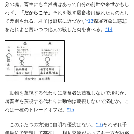
分の魂。畜生にも当然魂はあって自分の前世や来世かもし
れず、
「だからこそ」
それを殺す屠畜者は穢れたものとし
て差別される。君子は厨房に近づかず
*13
森羅万象に慈悲
をたれよと言いつつ他人の殺した肉を食べる。
*14
動物を蔑視する代わりに屠畜者は蔑視しないで済むか、
屠畜者を蔑視する代わりに動物は蔑視しないで済むか。こ
れは一種のトレードオフだ。
*15
このふたつの方法に自明な優劣はない。
*16
それぞれ千
年単位で安定して存在し、相互交流があっても一方が駆逐