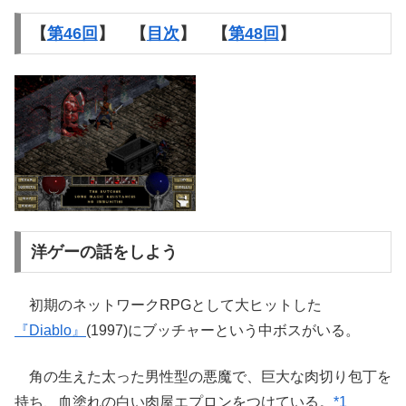
【
第46回
】 【
目次
】 【
第48回
】
洋ゲーの話をしよう
初期のネットワークRPGとして大ヒットした
『Diablo』
(1997)にブッチャーという中ボスがいる。
角の生えた太った男性型の悪魔で、巨大な肉切り包丁を
持ち、血塗れの白い肉屋エプロンをつけている。
*1