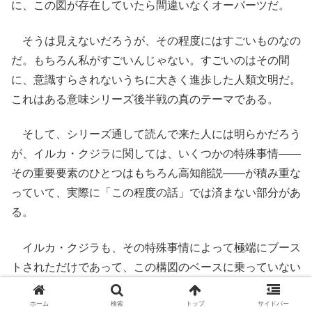
に、この図が存在していたら間違いなくオーパーツだ。
そうは見えないだろうが、その程度にはすごいものなの
だ。もちろん私がすごいんじゃない。すごいのはその間
に、意識すらされないうちに大きく進歩した人類文明だ。
これはある意味シリーズ後半戦の真のテーマである。
そして、シリーズ通して読んで来た人には明らかだろう
が、イルカ・クジラに関しては、いくつかの特殊事情――
その重要要素のひとつはもちろん高知能説――が積み重な
っていて、実際に「この程度の話」では済まない部分があ
る。
イルカ・クジラも、その特殊事情によって極端にブース
トされただけであって、この構図のベースに乗っていない
というわけではないが、今回の話はあくまで「この程度の
話」、牛・豚・馬・犬などでも同じになる部分だけを扱っ
ホーム
検索
トップ
サイドバー