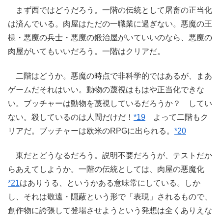
まず西ではどうだろう。一階の伝統として屠畜の正当化
は済んでいる。肉屋はただの一職業に過ぎない。悪魔の王
様・悪魔の兵士・悪魔の鍛治屋がいていいのなら、悪魔の
肉屋がいてもいいだろう。一階はクリアだ。
二階はどうか。悪魔の時点で非科学的ではあるが、まあ
ゲームだそれはいい。動物の蔑視はもはや正当化できな
い。ブッチャーは動物を蔑視しているだろうか？ してい
ない。殺しているのは人間だけだ！
*19
よって二階もク
リアだ。ブッチャーは欧米のRPGに出られる。
*20
東だとどうなるだろう。説明不要だろうが、テストだか
らあえてしようか。一階の伝統としては、肉屋の悪魔化
*21
はありうる、というかある意味常にしている。しか
し、それは敬遠・隠蔽という形で「表現」されるもので、
創作物に誇張して登場させようという発想は全くありえな