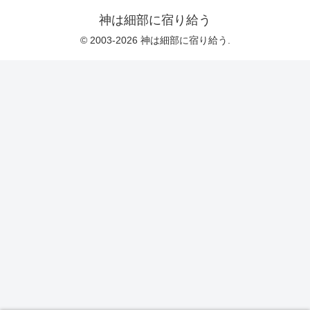
しなければならないらしい。そういう点
は文字通りの“戦闘”とは無縁の人間にも、
神は細部に宿り給う
教育...
© 2003-2026 神は細部に宿り給う.