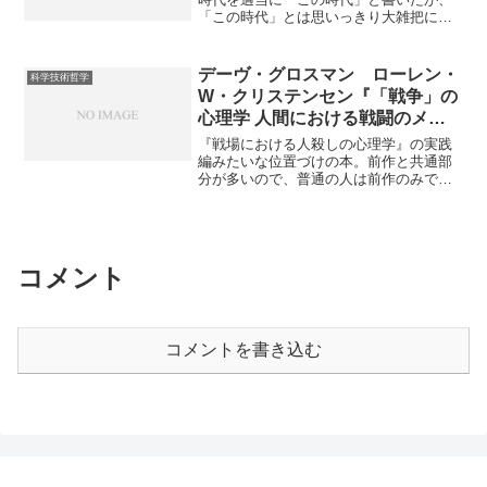
が薄れて再度の流行を許す。みんなの予
「この時代」とは思いっきり大雑把に言
D. アーマン『破綻した神キリスト』 神は
防のために個人に些細な努力をさせるこ
えばナチスの時代でもある。 我々が今
細部に宿り給う） と書いたのは、もう
とがいかに難しいか。 寒い中で前線か
日持っている人類文化、芸術、科学およ
ちょっと詳しく言うとそのような意味で
ら後送される間に死んでしまう兵士もい
び技術の成果はほとんど専らアーリア人
ある。この話は当分できる目処が立たな
れば、病院から誰も帰ってこないのを見
デーヴ・グロスマン ローレン・
科学技術哲学
種が創造したものである。アーリア人種
いし、興味があった人は読んでおいてほ
て...
W・クリステンセン『「戦争」の
は人類のプロメテウスであって、その輝
しい。そこ以外の部分も面白いけど。
心理学 人間における戦闘のメカ
く額からいかなる時代にも常に天才の精
*1："The Greatest Show on Earth"は原
ニズム』
神的な火花が飛び出し、神秘の夜を明る
題。おまけ 痛みつなが...
『戦場における人殺しの心理学』の実践
くし、人類をこの地上の生物の支配者と
編みたいな位置づけの本。前作と共通部
する道を上らせた。アーリア人種に最も
分が多いので、普通の人は前作のみで十
激しい対照をなすものがユダヤ人であ
分かもしれない。逆に自衛隊員・警察
る。この世界にユダヤ人しかいなけれ
官・SP・警備員・消防士といった職業の
ば、彼らは泥や汚物に息がつまるか、憎
人は自腹切っても読むべきだと思う。
しみに満ち満ちた争いの中で互いに騙し
いや……自腹というか、配られて然るべ
あおうと務めるだろう。我々民族主義国
きなんじゃないのか？ そもそも日本の
コメント
家は人種を一般生活の中心に据え、人種
自衛隊や警察では、ちゃんとこういう最
の純粋維持のために配慮しなければなら
新の研究成果に基づいた教育と訓練が行
ない。我が闘争よりというのは映像の世
われているのだろうか？ 根拠はないが
紀で引用されたので比較的よく知られた
絶対行われてない気がする。 訓練によ
部分だと思うが、ローレンツが使ってい
コメントを書き込む
る条件付けがいかに重要かということが
る「額」は、...
繰り返し語られる。映画などでもよく描
かれる「ミスだ。君は今死んだぞ！」と
いう訓練は良くないようだ。実戦でも一
発弾を受けた時点で「ああ俺は今死んだ
んだ……」と条件反射で行動をやめてし
まうから。 逆に「何発撃たれようが息
の根が止まるまで動き続けろ！」と訓練