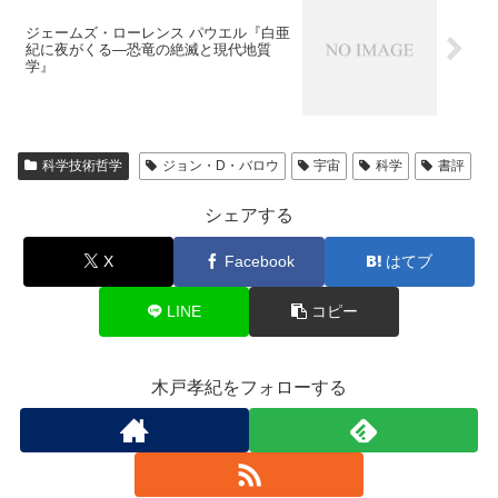
ジェームズ・ローレンス パウエル『白亜
紀に夜がくる―恐竜の絶滅と現代地質
学』
科学技術哲学
ジョン・D・バロウ
宇宙
科学
書評
シェアする
X
Facebook
はてブ
LINE
コピー
木戸孝紀をフォローする