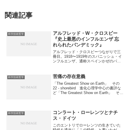
関連記事
アルフレッド・W・クロスビー
科学技術哲学
『史上最悪のインフルエンザ 忘
れられたパンデミック』
アルフレッド・クロスビーつながりで三
冊目。1918〜1919年のスパニッシュ・イ
ンフルエンザ、通称スペインかぜのパン
デミックを扱った本。超不謹慎だが終
始、映 画 化 決 定 ！ ！ とい
うテロップが脳内を流れっぱなしであっ
苦痛の存在意義
科学技術哲学
た。めちゃめちゃ面白い。 強毒性のイ
「The Greatest Show on Earth」 その
ンフルエンザが発生した。折しも世界は
22 - shorebird 進化心理学中心の書評な
第一次世界大戦のまっただ中。冷たい雨
ど「The Greatest Show on Earth」 その
の中を行軍し、狭い船に詰め込まれて移
23 - shorebird 進化心理学中心の書評な
動する大勢の兵士達が、戦時公債購入を
ど shorebird氏の『進化の存在証明』*1
呼びかけるパーティーやパレードが、感
についての記事を読んでいて思い出し
染を強力に後押しする。 現代の知識か
た。 以前 苦悩、あるいは私たちがそ
コンラート・ローレンツとナチ
らするとまったく効果のないワクチンし
科学技術哲学
う呼ぶところの脳神経の働きなどはパン
かなかった時代。マスクの着用を徹底す
ス・ドイツ
ダの親指同様に、そしてもちろんその他
ることで一度は押さえ込んだサンフラン
このエントリでローレンツの生きていた
のありとあらゆるものと同様に、単に進
シスコの取り組み。しかし、結局警戒心
時代を適当に「この時代」と書いたが、
化の産物のひとつにすぎず、（バート・