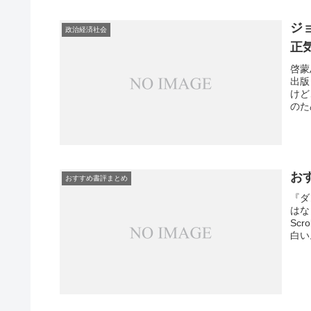
ジ
政治経済社会
正
啓蒙
出版
けど
のた
学者
ニエ
書き
お
おすすめ書評まとめ
『ダ
はな
Sc
白い
性別
の人