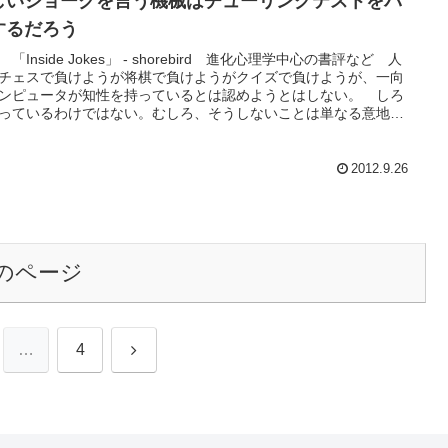
しいジョークを言う機械はチューリングテストをパ
するだろう
「Inside Jokes」 - shorebird 進化心理学中心の書評など 人
チェスで負けようが将棋で負けようがクイズで負けようが、一向
ンピュータが知性を持っているとは認めようとはしない。 しろ
っているわけではない。むしろ、そうしないことは単なる意地や
ショントークではなく、何らかの本質的な意味が含まれていると
れる。だが、それは何だろう。 まったく新しいジョークを言
..
2012.9.26
のページ
次
…
4
へ