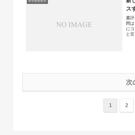
新
科学技術哲学
ス
書評 
間は
にコ
と言
ポジ
思わ
い、.
次
1
2