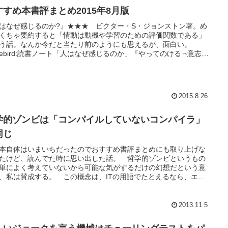
すすめ本書評まとめ2015年8月版
はなぜ感じるのか?』★★★ ビクター・S・ジョンストン著。め
くちゃ要約すると「情動は動機や学習のための評価関数である」
う話。なんか今だと当たり前のようにも思えるが、面白い。
orebird:読書ノート「人はなぜ感じるのか」『やってのける ~意志力
わずに自分を動かす~』★ ハイディ・グラント・ハルバーソン
やる気本。悪くはないが、やや散漫。『思考の技法 -直観ポンプ
７の思考術...
2015.8.26
学的ゾンビは「コンパイルしていないコンパイラ」
同じ
本自体はいまいちだったのでおすすめ書評まとめにも取り上げな
たけど、読んでた時に思い出した話。 哲学的ゾンビというもの
単によく考えていないから可能な気がするだけの幻想だという意
、私は賛成する。 この概念は、ITの用語でたとえるなら、エク
のソースコードを入力するとエクセルの実行ファイルを出力する
コンパイルはしていないソフトウェア というのとよく似てい
 この概念の巧妙なところ...
2013.11.5