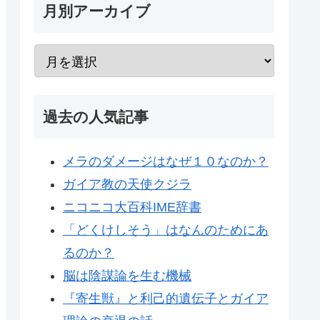
月別アーカイブ
過去の人気記事
メラのダメージはなぜ１０なのか？
ガイア教の天使クジラ
ニコニコ大百科IME辞書
「どくけしそう」はなんのためにあ
るのか？
脳は陰謀論を生む機械
『寄生獣』と利己的遺伝子とガイア