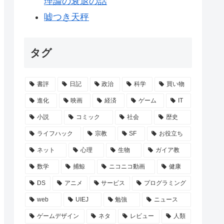
理論の衰退の話
嘘つき天秤
タグ
書評
日記
政治
科学
買い物
進化
映画
経済
ゲーム
IT
小説
コミック
社会
歴史
ライフハック
宗教
SF
お役立ち
ネット
心理
生物
ガイア教
数学
捕鯨
ニコニコ動画
健康
DS
アニメ
サービス
プログラミング
web
UIEJ
勉強
ニュース
ゲームデザイン
ネタ
レビュー
人類