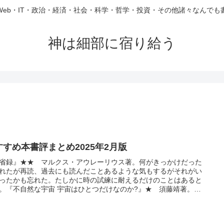
Web・IT・政治・経済・社会・科学・哲学・投資・その他諸々なんでも
神は細部に宿り給う
すすめ本書評まとめ2025年2月版
省録』★★ マルクス・アウレーリウス著。何がきっかけだった
れたが再読、過去にも読んだことあるような気もするがそれがい
ったかも忘れた。たしかに時の試練に耐えるだけのことはあると
。『不自然な宇宙 宇宙はひとつだけなのか?』★ 須藤靖著。
学的な宇宙』をブルーバックスに圧縮したような感じ。『現代語
学問のすすめ』★★★★★ 福澤諭吉著、斎藤孝翻訳。これも初
ではないはずだが、新訳の...