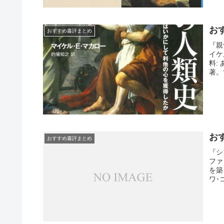
お
おすすめ書評まとめ
『親
イケ
料:
著。
った
の映
だけ
お
おすすめ書評まとめ
『シ
ファ
を築
ワ･
に怒
く』
い進化