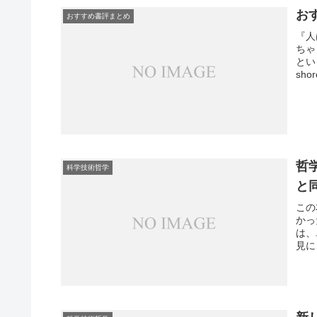
お
おすすめ書評まとめ
『人
ちゃ
とい
sh
を使
著。
と７
哲
科学技術哲学
と
この
かっ
は、
見に
セル
が、
る。