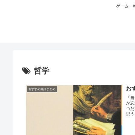
ゲーム・
哲学
お
おすすめ書評まとめ
『自
か忘
つだ
思う
『数
訳 
めて