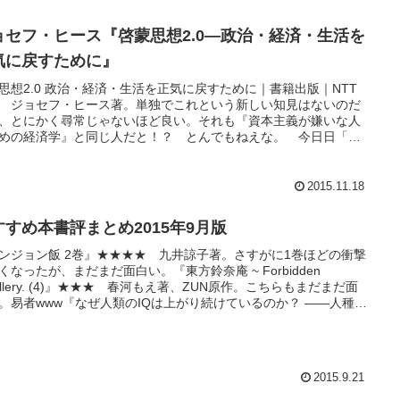
ョセフ・ヒース『啓蒙思想2.0―政治・経済・生活を
気に戻すために』
思想2.0 政治・経済・生活を正気に戻すために｜書籍出版｜NTT
 ジョセフ・ヒース著。単独でこれという新しい知見はないのだ
、とにかく尋常じゃないほど良い。それも『資本主義が嫌いな人
めの経済学』と同じ人だと！？ とんでもねえな。 今日日「哲
」の肩書きで、ここまで自信持っておすすめできる著者は他にダ
ル・デネットぐらいしかいないのでは。 備忘のため内容を箇条
形式まとめておく。...
2015.11.18
すすめ本書評まとめ2015年9月版
ンジョン飯 2巻』★★★★ 九井諒子著。さすがに1巻ほどの衝撃
くなったが、まだまだ面白い。『東方鈴奈庵 ~ Forbidden
rollery. (4)』★★★ 春河もえ著、ZUN原作。こちらもまだまだ面
。易者www『なぜ人類のIQは上がり続けているのか？ ――人種、
、老化と知能指数』★ ジェームズ・R・フリン著。フリン効果
。元々興味のある人にしかおすすめしない。ジェームズ...
2015.9.21