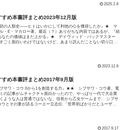
2025.2.8
すすめ本書評まとめ2023年12月版
切の人類史――ヒトはいかにして利他の心を獲得したか』★ マ
ル・E・マカロー著。最近（？）ありがちな内容ではあるが。『給
 あなたの価値はまだ上がる』★ デイヴィッド・バックマスター
すごく面白いわけではないけど、あまり読んだことない切り口だ
ので。『君たちはどう生きるか』★ 吉野源三郎著。主に宮崎駿
画のせい。時代を越えて話題になるだけのことはあるけど、それ
か。『進化的人間考』...
2023.12.8
すすめ本書評まとめ2017年9月版
ブサワ・コウ 0から1を創造する力』★★ シブサワ・コウ著。電
ミの記事がムチャクチャ面白かったので。やっぱり一代で大企業
くような人は普通ではないな。信長から乙女ゲームまで… シブサ
コウとその妻が語るコーエー立志伝 「世界初ばかりだとユーザー
られた（笑）」『すごい進化 - 「一見すると不合理」の謎を解
★★ 鈴木紀之著。内容はshorebird先生にお任せ。書評 「すご
」...
2017.9.17