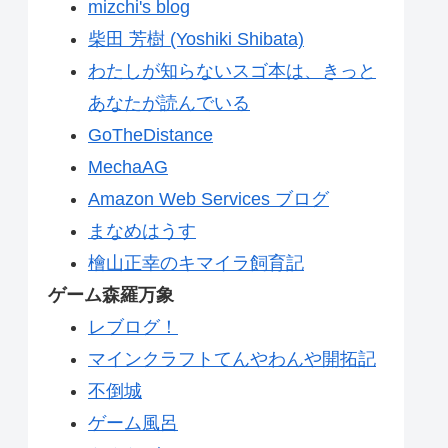
mizchi's blog
柴田 芳樹 (Yoshiki Shibata)
わたしが知らないスゴ本は、きっと
あなたが読んでいる
GoTheDistance
MechaAG
Amazon Web Services ブログ
まなめはうす
檜山正幸のキマイラ飼育記
ゲーム森羅万象
レブログ！
マインクラフトてんやわんや開拓記
不倒城
ゲーム風呂