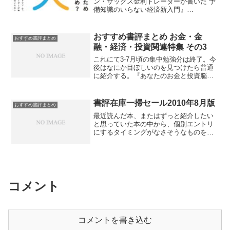
『気が遠くなる未来の宇宙のはなし』
ン・サックス金利トレーダーが書いた 予
★ 佐藤勝彦著。『なぜあの人はあやま
備知識のいらない経済新入門』
ちを認めないのか』★★★ エリオッ
★★★★ 田内学著。タイトルも適切
ト・アロンソン著、キャロル・タヴリス
で、この内容についての決定版と言って
著。自己欺瞞ブームの後なので、ちょっ
も良さそうな内容。おすすめ。『言語の
おすすめ書評まとめ お金・金
おすすめ書評まとめ
と物足りない面もあるが、「認知不協
起源 人類の最も偉大な発明』★★ ダニ
融・経済・投資関連特集 その3
和」「自己正当化」で一本筋が通ってい
エル・L・エヴェレット著。ピダハンで有
て良い。『努力する人間になってはいけ
名な人。ピダハンに関する主張には私は
これにて3-7月頃の集中勉強分は終了。今
ない―学校と仕事と社会の新人論』★
懐疑的だが、この本はまともな内容に見
後はなにか目ぼしいのを見つけたら普通
芦田宏直著。どこで目に止まったのか忘
える。そんなに独自の内容はない気もす
に紹介する。『あなたのお金と投資脳の
れた。あまり好みではないが、著者はな
るが。『肥満の科学: ヒトはなぜ太るの
秘密―神経経済学入門』★★★★★ ジ
かなか面白そうな人だ。
か』★★★★★ リチャード・J・ジョン
ェイソン・ツヴァイク著。投資の範囲を
ソン。肥満および従来肥満と関連すると
越えてユニークかつ役に立つ。『弱い日
書評在庫一掃セール2010年8月版
おすすめ書評まとめ
思われていなかった幅広い病がサバイバ
本の強い円』★★★ 佐々木融著。為替
最近読んだ本、またはずっと紹介したい
ル・スイッチ（≒食物と水の欠乏に備え
についてはこれと次のがいいか。この本
と思っていた本の中から、個別エントリ
る進化的適応）という観点から統一的に
とは直接関係ないけど、多少分かった気
にするタイミングがなさそうなものを、
説明できるという話。とても面白い。
になってもFXで大儲けしようなんて思っ
まとめて一挙紹介。 ★は1-5個でオスス
『人が自分をだます理由:自己欺瞞の進化
ちゃだめよ。『円のゆくえを問いなおす:
メ度。人に薦める価値がまったくないと
心理学』★★ ロビン・ハンソン著、ケ
実証的・歴史的にみた日本経済』★ 片
思うものはそもそも取り上げないので、1
ヴィン・シムラー著。自分にとっては自
岡剛士著。『株式投資の未来~永続する会
個でもつまらないという意味ではない。
己欺瞞ブームの時に概ね既知の内容だ
社が本当の利益をもたらす』★★『株式
『基礎から学ぶ楽しい疫学』
が、まと...
投資』★ ジェレミー・シーゲル著。内
★★★★★ 中村好一著。そのまんま教
容はタイトルのまま。『あなたのお金を
コメント
科書。真剣に勉強する気がある人にしか
「見える化」しなさい！ ~ビジネスパー
おすすめできないが、ある人には絶対お
ソンのための新お金管理術』★★★ 竹
すすめ。『ぼくの脳を返して~ロボトミー
川美奈子著。実践的。『全米No.1投資指
手術に翻弄されたある少年の物語~』
南役ジム・クレイマーの株式投資大作
コメントを書き込む
★★ ハワード・ダリー、チャールズ・
戦』★★★ ジム・クレイマー著。バイ