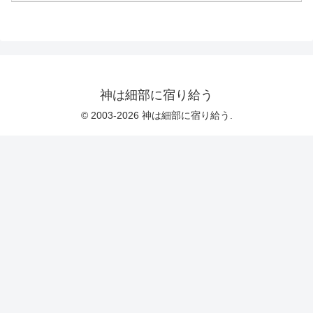
フレミング著。ロボトミーの話はそこそ
＆ホールド（買って持っている...
こ興味があるつもりだったが、実際に自
分がそれを受けたと証言できる状態の人
がいるとは知らなかった。『政治をする
サル―チンパンジーの権力と性』★★
フランス・ドゥ・ヴァール著。かなり昔
にこの話題でもっと面白いのがあった気
がするのだが、思い出せない。『ドキュ
メント 戦争...
神は細部に宿り給う
© 2003-2026 神は細部に宿り給う.