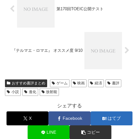
第170回TOEIC公開テスト
『テルマエ・ロマエ』 オススメ度 9/10
おすすめ書評まとめ
ゲーム
映画
経済
書評
小説
進化
放射能
シェアする
X
Facebook
はてブ
LINE
コピー