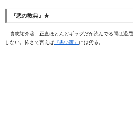
『悪の教典』★
貴志祐介著。正直ほとんどギャグだが読んでる間は退屈
しない。怖さで言えば
『黒い家』
には劣る。