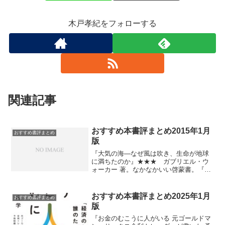
木戸孝紀をフォローする
関連記事
おすすめ本書評まとめ2015年1月
おすすめ書評まとめ
版
『大気の海―なぜ風は吹き、生命が地球
に満ちたのか』★★★ ガブリエル・ウ
ォーカー 著。なかなかいい啓蒙書。『精
神科医が教える集中力のレッスン』★
西多昌規著。特段新しい知見はなかった
が。『世界一即戦力な男――引きこも
おすすめ本書評まとめ2025年1月
おすすめ書評まとめ
り・非モテ青年が音速で優良企業から内
版
定をゲットした話』★ 菊池良著。ちゃ
んと見てなかったがあのときのネタか。
『お金のむこうに人がいる 元ゴールドマ