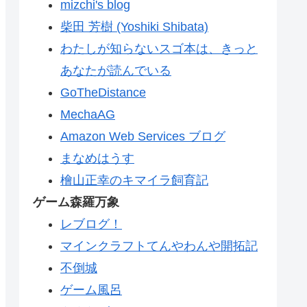
mizchi's blog
柴田 芳樹 (Yoshiki Shibata)
わたしが知らないスゴ本は、きっと
あなたが読んでいる
GoTheDistance
MechaAG
Amazon Web Services ブログ
まなめはうす
檜山正幸のキマイラ飼育記
ゲーム森羅万象
レブログ！
マインクラフトてんやわんや開拓記
不倒城
ゲーム風呂