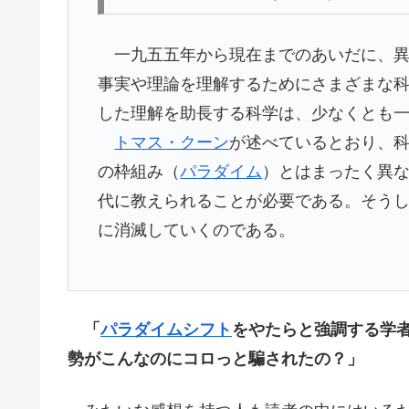
一九五五年から現在までのあいだに、異
事実や理論を理解するためにさまざまな
した理解を助長する科学は、少なくとも
トマス・クーン
が述べているとおり、
の枠組み（
パラダイム
）とはまったく異
代に教えられることが必要である。そう
に消滅していくのである。
「
パラダイムシフト
をやたらと強調する学
勢がこんなのにコロっと騙されたの？」