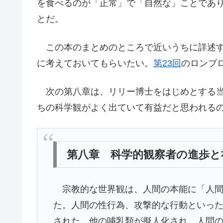
を食べるのが「正常」で「自然な」ことであ
とだ。
この本のまとめのところで近いうちに詳述す
に考えておいてもらいたい。
第23回
のロンブ
次の第八章は、リリー博士をはじめとする当
ちの科学観がよく出ていて有益だと思われる
第八章 科学的観察者の進歩と
宗教的な世界観は、人間の本能に「人間
た。人間の性行為、攻撃的な行動といっ
された。他の哺乳類が擬人化され、人問