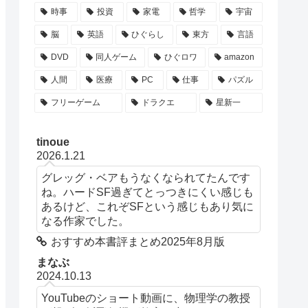
時事
投資
家電
哲学
宇宙
脳
英語
ひぐらし
東方
言語
DVD
同人ゲーム
ひぐロワ
amazon
人間
医療
PC
仕事
パズル
フリーゲーム
ドラクエ
星新一
tinoue
2026.1.21
グレッグ・ベアもうなくなられてたんです
ね。ハードSF過ぎてとっつきにくい感じも
あるけど、これぞSFという感じもあり気に
なる作家でした。
おすすめ本書評まとめ2025年8月版
まなぶ
2024.10.13
YouTubeのショート動画に、物理学の教授