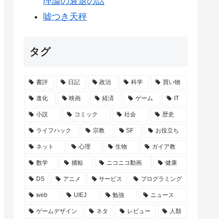
理論の衰退の話
嘘つき天秤
タグ
書評
日記
政治
科学
買い物
進化
映画
経済
ゲーム
IT
小説
コミック
社会
歴史
ライフハック
宗教
SF
お役立ち
ネット
心理
生物
ガイア教
数学
捕鯨
ニコニコ動画
健康
DS
アニメ
サービス
プログラミング
web
UIEJ
勉強
ニュース
ゲームデザイン
ネタ
レビュー
人類