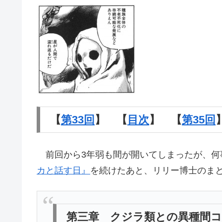
【
第33回
】 【
目次
】 【
第35回
前回から3年弱も間が開いてしまったが、何
カと話す日』
を続けたあと、リリー博士のま
第三章 クジラ類との異種間