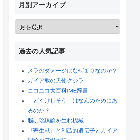
月別アーカイブ
過去の人気記事
メラのダメージはなぜ１０なのか？
ガイア教の天使クジラ
ニコニコ大百科IME辞書
「どくけしそう」はなんのためにあ
るのか？
脳は陰謀論を生む機械
『寄生獣』と利己的遺伝子とガイア