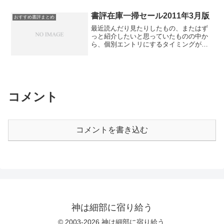
映画が見たくなった。荒木飛呂彦の奇妙
識と感覚のない世界――実のところ、麻
★★★★★ ジェフリー・ミラー著。素
なホラー映画論 - 琥珀色の...
酔科医は何をしているのか』★ ヘンリ
晴らしい。shorebird先生のところで大ま
書評在庫一掃セール2011年3月版
おすすめ書評まとめ
ー・ジェイ・プリスビロー著。タイトル
かな内容を知っていたにも関わらず詳細
最近読んだり見たりしたもの、またはず
からは麻酔の科学に関する啓蒙書かと思
も大変面白かった。訳書情報 「消費資
っと紹介したいと思っていたものの中か
ったら、麻酔科医のエッセイで全然予想
本主義!」 - shorebird 進化心理学中心の
ら、個別エントリにするタイミングがな
と違った。しかし、それはそれで面白か
書評など『気づきのセラピー―はじめて
さそうなものを、まとめて一挙紹介。
った。『生命の歴史は繰り返すのか?ー進
のゲシュタルト療法』★ 百武正嗣著。
★は1-5個でオススメ度。人に薦める価値
化の偶然と必然のナゾに実験で挑む』
『キレる私をやめたい』で知った。若干
がまったくないと思うものはそもそも取
★ ジョナサン・B・ロソ...
スピリチュアルというかオカルティック
り上げないので、1個でもつまらないとい
な領域に踏み込んでるような気もして
う意味ではない。『GIRL FRIENDS』
100%首肯はできないが、面白い。 私に
★★ みやきち先生のところで知ってレ
はこれも自己欺瞞の話に見えてくる。自
コメント
ンタルした百合漫画。最初、絵が合わな
己欺瞞という概念が確立していない時代
いと思って投げかけたが、ゆっくり読ん
から経験的に積み重ねられた、自己欺瞞
だらちゃんと面白かった。『新訂第4版
を脱するためのテクニック集、という
安全保障学入門』★ 防衛大学校安全保
か。『夫に死んでほしい妻たち』★ 小
コメントを書き込む
障学研究会著。まあ、以上でも以下でも
林美希著。夫婦で読んだ。『かさぶたく
なく教科書。『年金は本当にもらえるの
ん』★★★★★ やぎゅう...
か？』★★★ 鈴木亘著。わかりやす
い。要するに賦課方式で少子高齢化する
限り、なるようにしかなりまへんという
こと。『異議あり!「奇跡の詩人」』
★★★ 滝本太郎著、石井謙一郎著。今
更という気もするが、普通にいい。『暗
殺国家ロシア―消されたジャーナリ...
神は細部に宿り給う
© 2003-2026 神は細部に宿り給う.