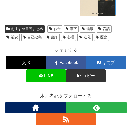
おすすめ書評まとめ
お金
漢字
健康
言語
治安
自己欺瞞
書評
心理
進化
歴史
シェアする
X
Facebook
はてブ
LINE
コピー
木戸孝紀をフォローする