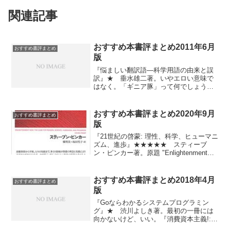
関連記事
おすすめ本書評まとめ2011年6月
おすすめ書評まとめ
版
『悩ましい翻訳語―科学用語の由来と誤
訳』★ 垂水雄二著。いやエロい意味で
はなく。「ギニア豚」って何でしょう？
書評 「悩ましい翻訳語」 - shorebird
進化心理学中心の書評など『虫歯になる
人、ならない人』★★★ 西川義昌著、
おすすめ本書評まとめ2020年9月
おすすめ書評まとめ
白石拓著。合言葉は「歯は臓器」。コン
版
パクトでいい感じ。自分の将来の健康の
ためにも、小さい子供がいる人は子供の
『21世紀の啓蒙: 理性、科学、ヒューマニ
ためにも、おすすめ。『知覚は幻 ラマ
ズム、進歩』★★★★★ スティーブ
チャンドランが語る錯覚の脳科学』★
ン・ピンカー著。原題 "Enlightenment
V・S・ラマチャンドラン著、D・ロジャ
Now"（啓蒙を今こそ）。素晴らしい。内
ース=ラマチャンドラン著、北岡明佳監
容についてはshorebird先生にお任せ。訳
修、日経サイエンス編集部。薄くて大き
書情報 「21世紀の啓蒙」 - shorebird
おすすめ本書評まとめ2018年4月
おすすめ書評まとめ
く図が豊富。錯視・錯覚や関連する脳科
進化心理学中心の書評など『ラディカ
版
学が好きだが、ラマチャンドランの本を
ル・マーケット 脱・私有財産の世紀: 公
読むのは面倒という人に最適。『荒木飛
正な社会への資本主義と民主主義改革』
『Goならわかるシステムプログラミン
呂彦の奇妙なホラー映画論』★★ 荒木
★★★★★ エリック・A・ポズナー著、
グ』★ 渋川よしき著。最初の一冊には
飛呂彦著。映画にしか興味ない人には薦
E・グレン・ワイル著。久しぶりに経済学
向かないけど、いい。『消費資本主義!:
めないが、ジョジョ好きは必見。ホラー
系ですごく面白かった。おすすめ。『意
見せびらかしの進化心理学』